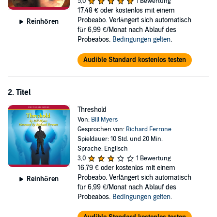
5,0
1 Bewertung
society. Filled with taut suspense and based on careful research,
17,48 €
oder kostenlos mit einem
Blood of Heaven
delves deep into the human heart and examines
Probeabo. Verlängert sich automatisch
Reinhören
the very nature of good versus evil. Narrator Richard Ferrone’s
für 6,99 €/Monat nach Ablauf des
gravelly voice adds a thrilling dimension to this compelling story.
Probeabos.
Bedingungen gelten
.
©1996 Bill Myers (P)2002 Recorded Books, LLC
Audible Standard kostenlos testen
2. Titel
Threshold
Von:
Bill Myers
Gesprochen von:
Richard Ferrone
Spieldauer: 10 Std. und 20 Min.
Sprache: Englisch
3,0
1 Bewertung
16,79 €
oder kostenlos mit einem
Probeabo. Verlängert sich automatisch
Reinhören
für 6,99 €/Monat nach Ablauf des
Probeabos.
Bedingungen gelten
.