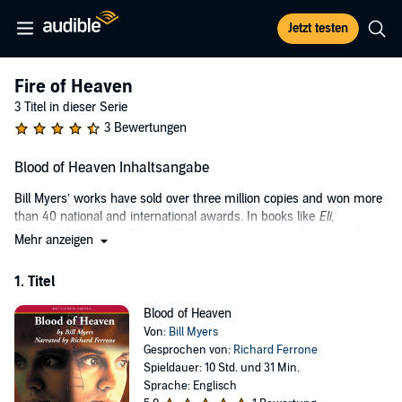
Jetzt testen
Fire of Heaven
3 Titel in dieser Serie
3 Bewertungen
Blood of Heaven Inhaltsangabe
Bill Myers’ works have sold over three million copies and won more
than 40 national and international awards. In books like
Eli,
Threshold,
and now,
Blood of Heaven
, he combines elements of
Mehr anzeigen
science and scripture into provocative page-turners.
1. Titel
A small section of vine with bloodstained thorns has been encased
in candle wax for centuries - and some believe the blood came from
Blood of Heaven
Christ. Convicted killer and death-row inmate Michael Coleman
Von:
Bill Myers
agrees to have the genes from the mysterious blood planted into his
Gesprochen von:
Richard Ferrone
body. The results are so astonishing that the research must
Spieldauer: 10 Std. und 31 Min.
continue outside prison walls. But nobody can predict what will
Sprache: Englisch
happen when Coleman assumes a new identity and reenters