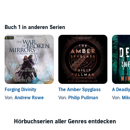
Buch 1 in anderen Serien
Forging Divinity
The Amber Spyglass
A Deadly
Von:
Andrew Rowe
Von:
Philip Pullman
Von:
Mik
Hörbuchserien aller Genres entdecken