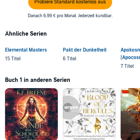
Probiere Standard kostenlos aus
Danach 6,99 € pro Monat. Jederzeit kündbar.
Ähnliche Serien
Elemental Masters
Pakt der Dunkelheit
Apokos
[Apocos
15 Titel
6 Titel
7 Titel
Buch 1 in anderen Serien