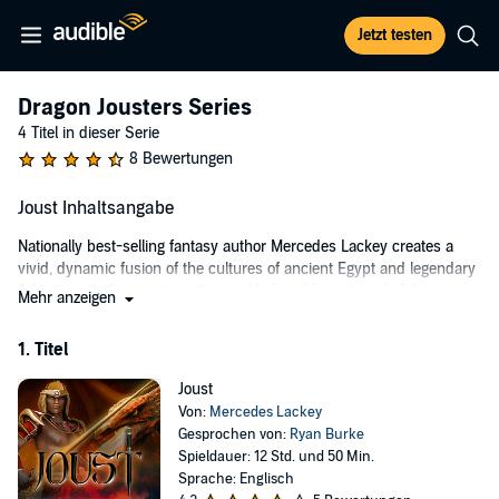
Jetzt testen
Dragon Jousters Series
4 Titel in dieser Serie
8 Bewertungen
Joust Inhaltsangabe
Nationally best-selling fantasy author Mercedes Lackey creates a
vivid, dynamic fusion of the cultures of ancient Egypt and legendary
Atlantis with the most exciting and believable portrayal of dragons
Mehr anzeigen
ever imagined.
1. Titel
The first audiobook in this thrilling new series introduces us to a
young slave who dreams of becoming a jouster - one of the few
Joust
warriors who can actually ride a flying dragon. And so, in secret, he
Von:
Mercedes Lackey
begins to raise his own dragon....
Gesprochen von:
Ryan Burke
©2003 Mercedes R. Lackey (P)2019 Tantor
Spieldauer: 12 Std. und 50 Min.
Sprache: Englisch