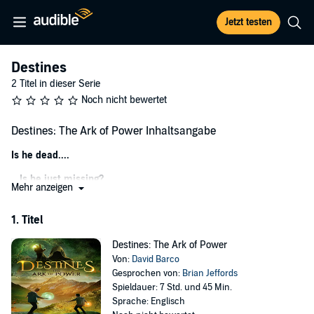
Jetzt testen
Destines
2 Titel in dieser Serie
Noch nicht bewertet
Destines: The Ark of Power Inhaltsangabe
Is he dead....
...Is he just missing?
Mehr anzeigen
What are they hiding....
1. Titel
For fifteen-year-old Harrison Grady, the thought of knowing what
happened to his father dominates his every thought. His father and
Destines: The Ark of Power
his elite task force, The Silver Falcons, vanished one night thirteen
Von:
David Barco
years ago while on a top-secret mission. Under the decree of the
Gesprochen von:
Brian Jeffords
Destine Elder, they may never be spoken of - even by Harrison’s
Spieldauer: 7 Std. und 45 Min.
family.
An eerie silence…
Sprache: Englisch