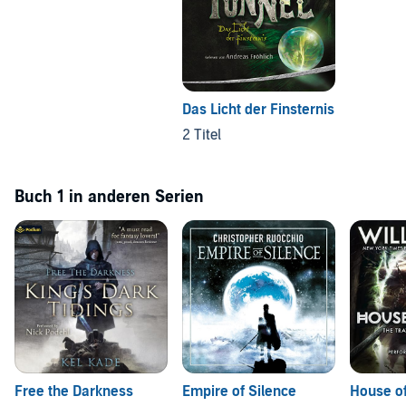
Das Licht der Finsternis
2 Titel
Buch 1 in anderen Serien
Free the Darkness
Empire of Silence
House o