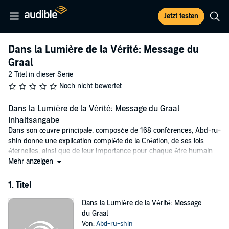
Jetzt testen
Dans la Lumière de la Vérité: Message du
Graal
2 Titel in dieser Serie
Noch nicht bewertet
Dans la Lumière de la Vérité: Message du Graal
Inhaltsangabe
Dans son œuvre principale, composée de 168 conférences, Abd-ru-
shin donne une explication complète de la Création, de ses lois
éternelles, ainsi que de leur importance pour chaque être humain
dans tous les domaines de la vie. Cette œuvre nous fait comprendre
Mehr anzeigen
le but et le sens de l'existence. Elle n'est pas une compilation
d'autres enseignements. L'auteur a puisé en lui-même le savoir
1. Titel
dispensé dans cette œuvre.
Dans la Lumière de la Vérité: Message
"Ce que je veux, c'est combler les lacunes qui, dans les âmes
du Graal
humaines, sont autant de questions restées sans réponse jusqu'à
Von:
Abd-ru-shin