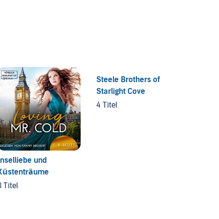
Steele Brothers of
Starlight Cove
4 Titel
Inselliebe und
Three 
Küstenträume
Trilogy
3 Titel
3 Titel