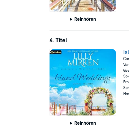
Reinhören
4. Titel
Is
Cor
Vo
Ges
Spi
Ers
Spr
Noc
Reinhören