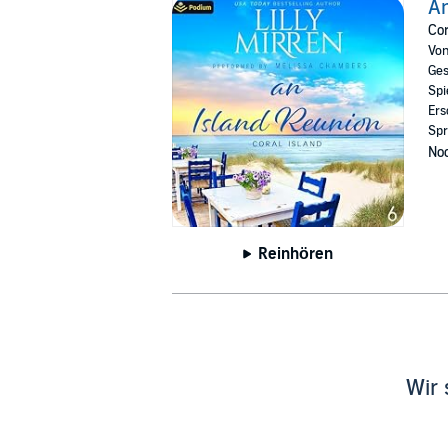
An
Cor
Vo
Ges
Spi
Ers
Spr
Noc
Reinhören
Wir 