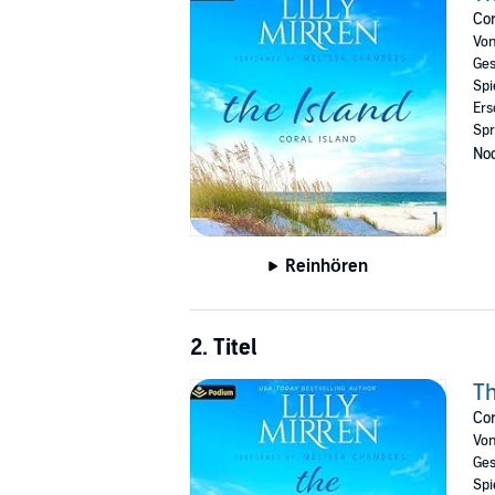
Cor
Vo
Ges
Spi
Ers
Spr
Noc
Reinhören
2. Titel
Th
Cor
Vo
Ges
Spi