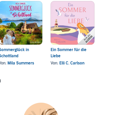
Sommerglück in
Ein Sommer für die
Nackt 
Schottland
Liebe
Von:
M
Von:
Mila Summers
Von:
Elli C. Carlson
n