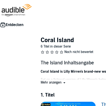
Coral Island
6 Titel in dieser Serie
Noch nicht bewertet
The Island Inhaltsangabe
Coral Island is Lilly Mirren's brand-new wo
Set on a fictional version of Lilly Mirren's b
Mehr anzeigen
They've grown apart over the years but come b
friends in this much-loved clean and whole
1. Titel
©2023 Lilly Mirren (P)2023 Podium Audio
Th