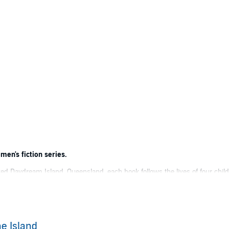
men's fiction series.
eloved Daydream Island, Queensland, each book follows the lives of four chil
ack together on the island. Get ready to share in the life of the Rushton 
some beach romance series.
e Island