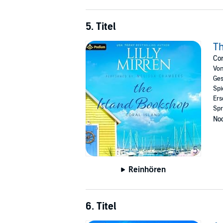
5. Titel
Th
Cor
Vo
Ges
Spi
Ers
Spr
Noc
Reinhören
6. Titel