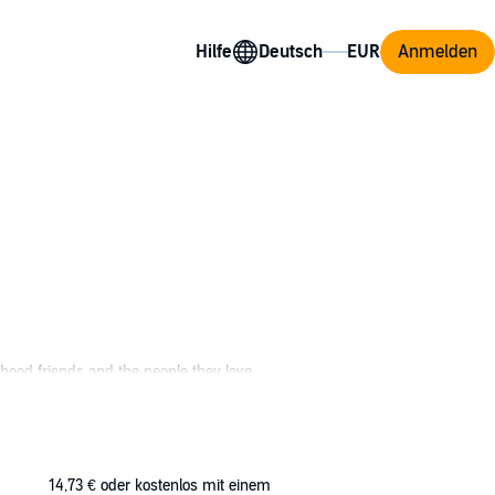
Hilfe
Anmelden
dhood friends and the people they love.
family and their many island family and
14,73 €
oder kostenlos mit einem