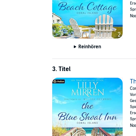
Ers
Spr
Noc
Reinhören
3. Titel
Th
Cor
Vo
Ges
Spi
Ers
Spr
Noc