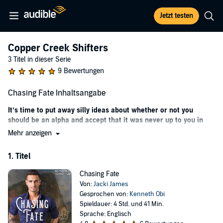
Jetzt testen
Copper Creek Shifters
3 Titel in dieser Serie
9 Bewertungen
Chasing Fate Inhaltsangabe
It’s time to put away silly ideas about whether or not you
should be an alpha and accept that it was never up to you in
the first place. You can’t protect what’s yours unless you claim
Mehr anzeigen
it and take your rightful place.
1. Titel
Chase Coleman is content with the life he’s made for himself as
sheriff of a sleepy little West Texas town. He might have walked
Chasing Fate
away from his role as the alpha-apparent of his home pride, but he
Von:
Jacki James
didn’t regret making the choice to live as an out gay man.
Gesprochen von:
Kenneth Obi
Paxton Summers could see that Chase was the alpha of the town’s
Spieldauer: 4 Std. und 41 Min.
shifters, whether he wanted to accept the title or not. Once he
Sprache: Englisch