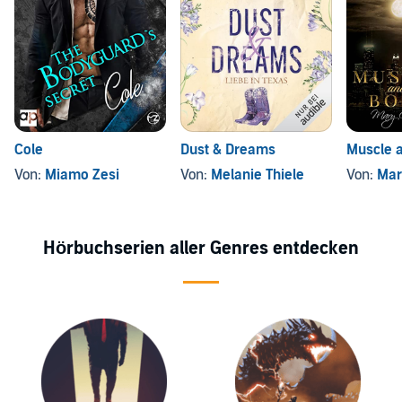
Cole
Dust & Dreams
Muscle 
Von:
Miamo Zesi
Von:
Melanie Thiele
Von:
Mar
Hörbuchserien aller Genres entdecken