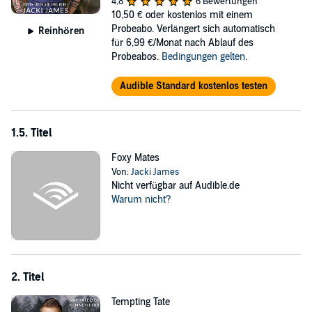
realizes that he and the sexy sheriff are fated mates, it becomes his
4,8
6 Bewertungen
mission to make Chase see he never had to choose between his
10,50 €
oder kostenlos mit einem
destiny and being true to himself because Copper Creek was
Probeabo. Verlängert sich automatisch
Reinhören
exactly where he was meant to be.
für 6,99 €/Monat nach Ablauf des
Probeabos.
Bedingungen gelten
.
Chase just needs to see that he hadn’t left his future behind at all.
Instead, all along, he’d been chasing fate.
Audible Standard kostenlos testen
©2019 Michelle Girard (P)2019 Michelle Girard
1.5. Titel
Foxy Mates
Von:
Jacki James
Nicht verfügbar auf Audible.de
Warum nicht?
2. Titel
Tempting Tate