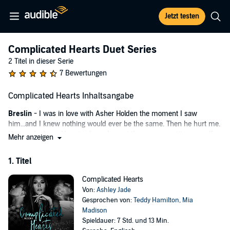
Jetzt testen
Complicated Hearts Duet Series
2 Titel in dieser Serie
7 Bewertungen
Complicated Hearts Inhaltsangabe
Breslin
- I was in love with Asher Holden the moment I saw
him...and I knew nothing would ever be the same. Then he hurt me.
He wrecked me. He ruined me. I spent three years putting myself
Mehr anzeigen
together - fixing what he broke. I never thought I'd see him again
after that day. I was counting on it. Little did I know - life had other
1. Titel
plans...and things were going to become a lot more complicated.
Complicated Hearts
Asher
- I finally know who I am. I own it, I embrace it...I'm no longer
Von:
Ashley Jade
afraid. I live my life with no regrets now, because I've learned my
Gesprochen von:
Teddy Hamilton
,
Mia
lesson - the hard way. I thought I had it all figured out. But then my
Madison
past collides with my present...and things become complicated.
Spieldauer: 7 Std. und 13 Min.
Turns out I don't really know myself after all.