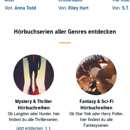
After
Crossroads
The Risk
Von:
Anna Todd
Von:
Riley Hart
Von:
S.T
Hörbuchserien aller Genres entdecken
Mystery & Thriller
Fantasy & Sci-Fi
Hörbuchreihen
Hörbuchreihen
Ob Langdon oder Hunter, hier
Ob Star Trek oder Harry Potter,
findest du alle Thrillerserien.
hier findest du alle
Fantasyserien.
Jetzt entdecken ❭❭