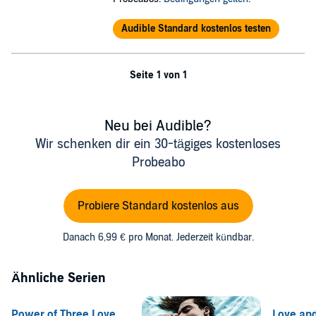
Audible Standard kostenlos testen
Seite 1 von 1
Neu bei Audible?
Wir schenken dir ein 30-tägiges kostenloses
Probeabo
Probiere Standard kostenlos aus
Danach 6,99 € pro Monat. Jederzeit kündbar.
Ähnliche Serien
Power of Three Love
Love an