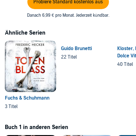
Probiere Standard kostenlos aus
Danach 6,99 € pro Monat. Jederzeit kündbar.
Ähnliche Serien
Guido Brunetti
Kloster,
Dolce Vi
22 Titel
Isabella 
40 Titel
Fuchs & Schuhmann
3 Titel
Buch 1 in anderen Serien