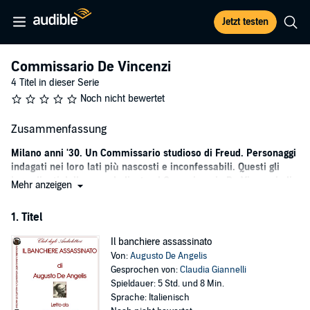
Jetzt testen
Commissario De Vincenzi
4 Titel in dieser Serie
Noch nicht bewertet
Zusammenfassung
Milano anni '30. Un Commissario studioso di Freud. Personaggi
indagati nei loro lati più nascosti e inconfessabili. Questi gli
ingredienti della saga dedicata al Commissario De Vincenzi, di
Mehr anzeigen
Augusto De Angelis, padre del giallo italiano.
1. Titel
Il nome di Augusto De Angelis, (Roma 1888, Como 1944), giornalista
e scrittore, è legato soprattutto a quello del commissario De
Il banchiere assassinato
Vincenzi, protagonista di una quindicina di romanzi.
Von:
Augusto De Angelis
Romanzi di un successo destinato a durare poco, a causa della
Gesprochen von:
Claudia Giannelli
censura fascista che impose la chiusura della collana dei gialli
Spieldauer: 5 Std. und 8 Min.
Mondadori. E dei fascisti fu vittima lo stesso De Angelis, arrestato
Sprache: Italienisch