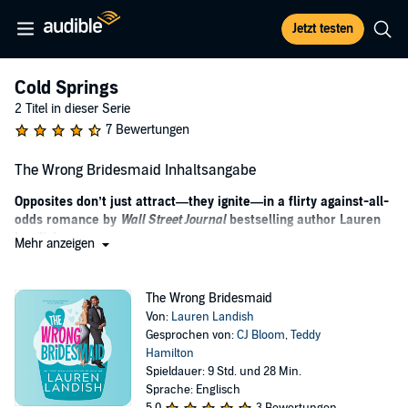
Jetzt testen
Cold Springs
2 Titel in dieser Serie
7 Bewertungen
The Wrong Bridesmaid Inhaltsangabe
Opposites don’t just attract—they ignite—in a flirty against-all-
odds romance by
Wall Street Journal
bestselling author Lauren
Landish.
Mehr anzeigen
Wyatt Ford hightailed it out of Cold Springs to get away from his
influential family and the unwanted privilege that came with it.
The Wrong Bridesmaid
Returning for his brother’s wedding dredges up every reason he left.
Von:
Lauren Landish
One unexpected bright spot: a curvy knockout who slings burgers,
Gesprochen von:
CJ Bloom
,
Teddy
hustles pool…and hates the last name Ford.
Hamilton
Spieldauer: 9 Std. und 28 Min.
Hazel Sullivan is fiercely independent and happy to be maid of
Sprache: Englisch
honor for her best friend’s wedding, but she isn’t looking for