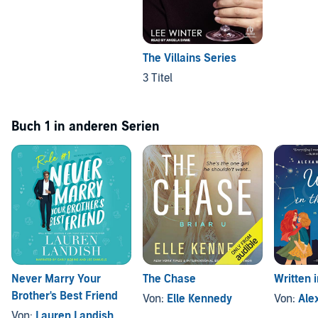
The Villains Series
3 Titel
Buch 1 in anderen Serien
Never Marry Your
The Chase
Written 
Brother's Best Friend
Von:
Elle Kennedy
Von:
Alex
Von:
Lauren Landish