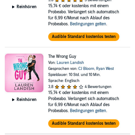
5,0
3 Bewertungen
romance. Especially not with a man whose family is dividing her
15,74 €
oder kostenlos mit einem
town into a battleground with their development plans. Fighting the
Reinhören
Probeabo. Verlängert sich automatisch
family is easy. Fighting Wyatt? Not so much. Why does the enemy
für 6,99 €/Monat nach Ablauf des
have to be so drop-dead gorgeous?
Probeabos.
Bedingungen gelten
.
The sparks that fly between Hazel and Wyatt might start out as
combat, but one kiss and it’s total surrender. How is a happy ever
Audible Standard kostenlos testen
after even possible for two people with so little in common? Except,
of course, for an overwhelming attraction and that growing
temptation to say “I do” themselves.
The Wrong Guy
Von:
Lauren Landish
©2022 Lauren Landish (P)2022 Brilliance Publishing, Inc., all rights
Gesprochen von:
CJ Bloom
,
Ryan West
reserved.
Spieldauer: 10 Std. und 10 Min.
Sprache: Englisch
3,8
4 Bewertungen
15,74 €
oder kostenlos mit einem
Probeabo. Verlängert sich automatisch
Reinhören
für 6,99 €/Monat nach Ablauf des
Probeabos.
Bedingungen gelten
.
Audible Standard kostenlos testen