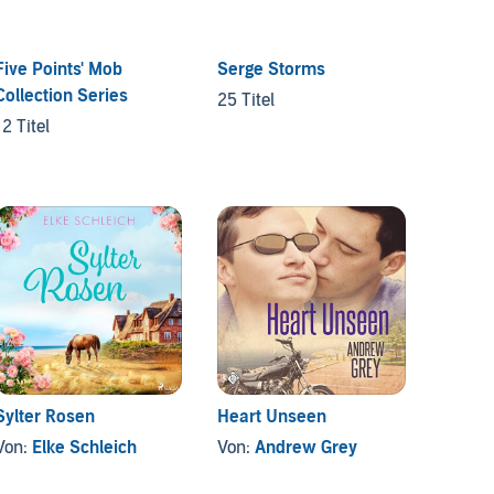
Five Points' Mob
Serge Storms
Cambri
Collection Series
& Ste
25 Titel
Roma
12 Titel
5 Titel
Sylter Rosen
Heart Unseen
Down 
Von:
Elke Schleich
Von:
Andrew Grey
Von:
P