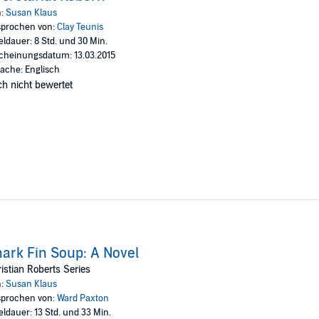
n:
Susan Klaus
ishing
prochen von:
Clay Teunis
eldauer: 8 Std. und 30 Min.
cheinungsdatum: 13.03.2015
ache: Englisch
h nicht bewertet
ark Fin Soup: A Novel
istian Roberts Series
n:
Susan Klaus
prochen von:
Ward Paxton
eldauer: 13 Std. und 33 Min.