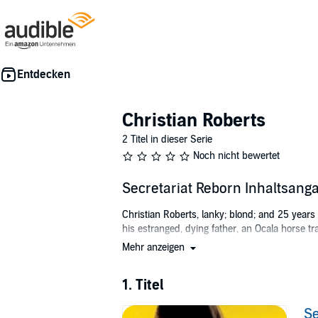
Christian Roberts
2 Titel in dieser Serie
Noch nicht bewertet
Secretariat Reborn Inhaltsang
Christian Roberts, lanky; blond; and 25 years
his estranged, dying father, an Ocala horse tra
Mehr anzeigen
When Christian promises his father that he'll 
Miami trainer. And when his colt shows poten
his promise to his father. With a sizable debt 
1. Titel
money is not repaid on time, Christian's life an
father illegally registered the colt, and he is 
Se