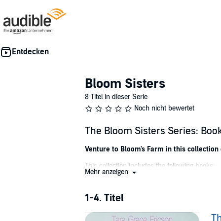
Bloom Sisters
8 Titel in dieser Serie
Noch nicht bewertet
The Bloom Sisters Series: Boo
Venture to Bloom's Farm in this collectio
This collection includes the following books:
Mehr anzeigen
Hoping for Hawthorne
1-4. Titel
His sister's friend.
Her childhood crush.
Th