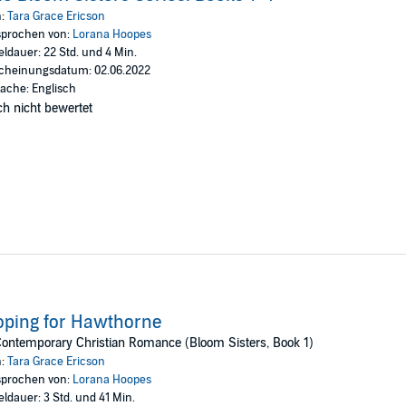
n:
Tara Grace Ericson
prochen von:
Lorana Hoopes
eldauer: 22 Std. und 4 Min.
cheinungsdatum: 02.06.2022
xpress.
ache: Englisch
h nicht bewertet
d.
ng serious.
ping for Hawthorne
d she thinks he’s out of touch.
ontemporary Christian Romance (Bloom Sisters, Book 1)
rvive?
n:
Tara Grace Ericson
prochen von:
Lorana Hoopes
ve Got Mail")
eldauer: 3 Std. und 41 Min.