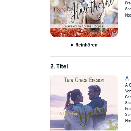
Ers
©2022 Silver Fountain Press (P)2022 Silver 
Spr
Noc
Reinhören
2. Titel
A 
A C
Vo
Ges
Spi
Ers
Spr
Noc