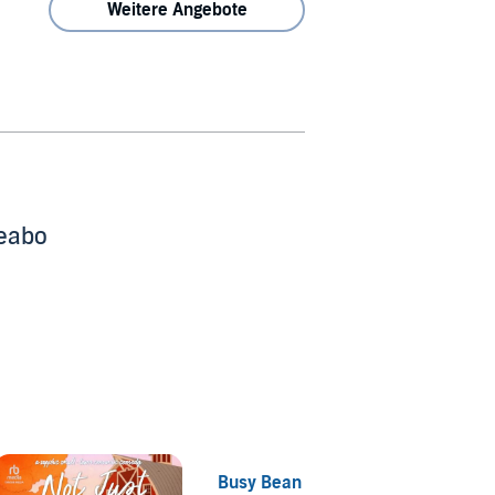
Weitere Angebote
beabo
Busy Bean
Stardu