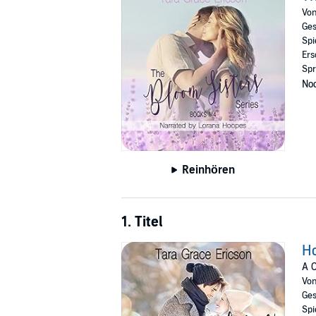
Vo
All grown up.
Ges
A Date for Daisy
Spi
Ers
He thinks she’s the captain of the Hot Mess E
Spr
Noc
She thinks he’s rigid and wound too tight.
And this renovation is about to get complicate
Poppy's Proposal
She vowed he would never hurt her again.
Reinhören
He hides his pain behind a campaign smile.
Lavender and Lace
1. Titel
In their online writer chatroom, they are getti
Ho
In the real world; He thinks she’s shallow, an
A C
When their worlds collide, will their hearts su
Vo
Ges
(
A modern twist on the romantic classic "You'
Spi