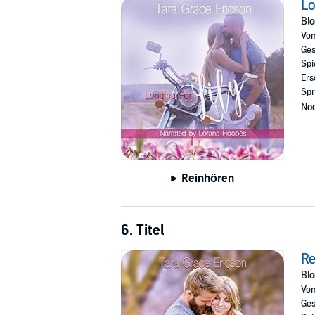
Lo
Blo
Vo
Ges
Spi
Ers
Spr
Noc
Reinhören
6. Titel
Re
Blo
Vo
Ges