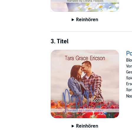
Reinhören
3. Titel
Po
Blo
Vo
Ges
Spi
Ers
Spr
Noc
Reinhören