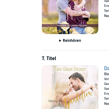
Spi
Ers
Spr
Noc
Reinhören
7. Titel
Da
Blo
Vo
Ges
Spi
Ers
Spr
Noc