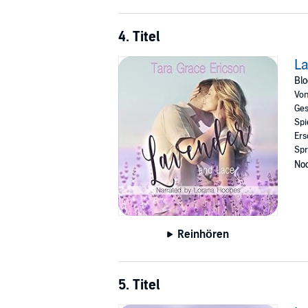
4. Titel
La
Blo
Vo
Ges
Spi
Ers
Spr
Noc
Reinhören
5. Titel