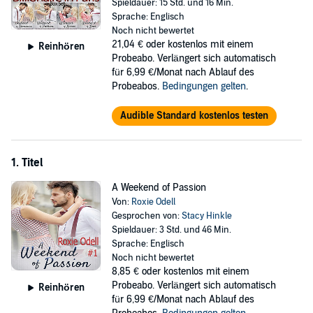
world - whisks Grace away from her boss's screaming rant and
Spieldauer: 15 Std. und 16 Min.
turns her bad day into a memory that will stay with her forever.
Sprache: Englisch
Unfortunately, their intense and unexpected romance is eventually
Noch nicht bewertet
derailed by a little white lie. Grace tells Tony goodbye, but when she
21,04 €
oder kostenlos mit einem
Reinhören
returns home and finds herself unable to land another job, she is
Probeabo. Verlängert sich automatisch
forced to accept a position on the West Coast, with Petrides
für 6,99 €/Monat nach Ablauf des
Shipping, working one on one with the man himself.
Probeabos.
Bedingungen gelten
.
Will their smoking-hot chemistry override past mistakes, or will one
Audible Standard kostenlos testen
more lie finish them for good?
A Weekend of Romance
1. Titel
Rebuilding her life after she split with billionaire shipping mogul,
Tony Petrides, Grace Delacourt is content sharing her Dupont Circle
A Weekend of Passion
condo with her good friend Rachel Bilton who she knows from her
Von:
Roxie Odell
modeling days. Grace is focused on work. She's working as the
Gesprochen von:
Stacy Hinkle
event director for one of the hottest charity events of the season,
Spieldauer: 3 Std. und 46 Min.
when who should appear but the globe-trotting Tony, looking
Sprache: Englisch
devastatingly handsome as always.
Noch nicht bewertet
8,85 €
oder kostenlos mit einem
Beneath their breakup-bruised egos smolder the sparks of passion.
Probeabo. Verlängert sich automatisch
Reinhören
One look at each other, and Grace and Tony are more smokin' than
für 6,99 €/Monat nach Ablauf des
ever. They engage in nearly nonstop unbridled passion that makes