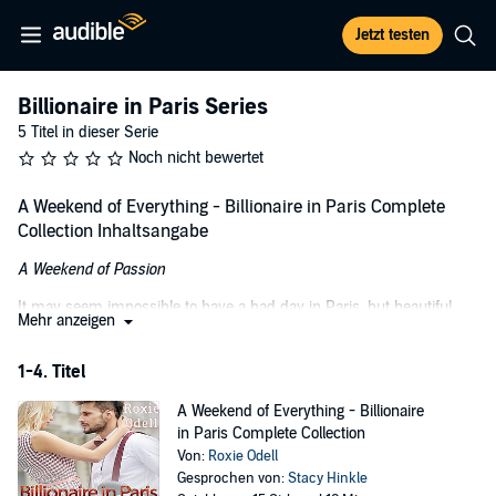
Jetzt testen
Billionaire in Paris Series
5 Titel in dieser Serie
Noch nicht bewertet
A Weekend of Everything - Billionaire in Paris Complete
Collection Inhaltsangabe
A Weekend of Passion
It may seem impossible to have a bad day in Paris, but beautiful,
Mehr anzeigen
smart Grace Delacourt somehow accomplishes that as she is
reamed by her boss right there on the sidewalk of an outdoor café.
1-4. Titel
When a handsome, charismatic man advises Grace to walk away
from her job, she has no idea that the man, seemingly just out for a
A Weekend of Everything - Billionaire
cup of coffee, is a billionaire shipping tycoon.
in Paris Complete Collection
Tony Petrides, owner of Greek Tower in the Paris business district -
Von:
Roxie Odell
a successful empire in its own right, with offices all around the
Gesprochen von:
Stacy Hinkle