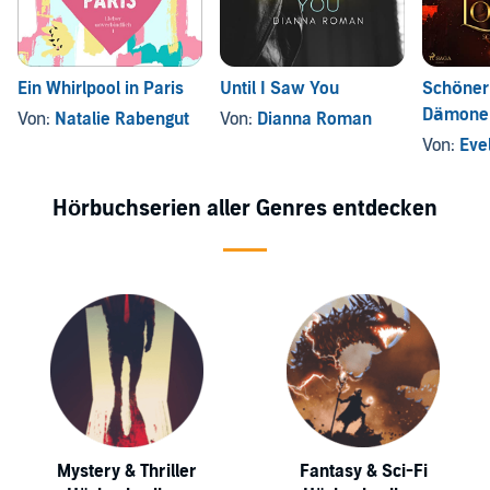
Ein Whirlpool in Paris
Until I Saw You
Schöner
Dämone
Von:
Natalie Rabengut
Von:
Dianna Roman
Von:
Eve
Hörbuchserien aller Genres entdecken
Mystery & Thriller
Fantasy & Sci-Fi