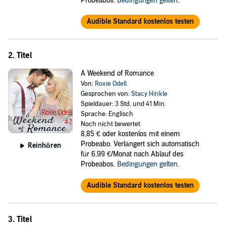
Probeabos.
Bedingungen gelten
.
them wonder why they ever were apart in the first place.
Audible Standard kostenlos testen
©2017 W May (P)2017 W May
2. Titel
A Weekend of Romance
Von:
Roxie Odell
Gesprochen von:
Stacy Hinkle
Spieldauer: 3 Std. und 41 Min.
Sprache: Englisch
Noch nicht bewertet
8,85 €
oder kostenlos mit einem
Probeabo. Verlängert sich automatisch
Reinhören
für 6,99 €/Monat nach Ablauf des
Probeabos.
Bedingungen gelten
.
Audible Standard kostenlos testen
3. Titel