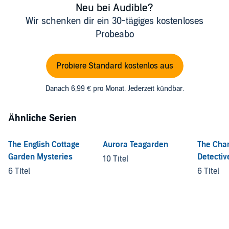
Neu bei Audible?
Wir schenken dir ein 30-tägiges kostenloses
Probeabo
Probiere Standard kostenlos aus
Danach 6,99 € pro Monat. Jederzeit kündbar.
Ähnliche Serien
The English Cottage
Aurora Teagarden
The Char
Garden Mysteries
Detectiv
10 Titel
Mysteri
6 Titel
6 Titel