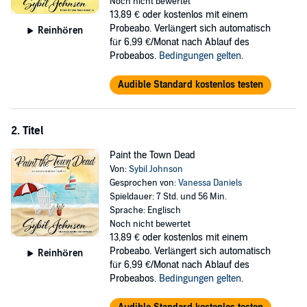
weekend seminars, an unpleasant experience she vowed never to
Noch nicht bewertet
repeat. As evidence piles up against Rory, she embarks on a quest
13,89 €
oder kostenlos mit einem
to identify the killer and clear her name. Can Rory unearth the truth
Probeabo. Verlängert sich automatisch
Reinhören
before she encounters her own brush with death?
für 6,99 €/Monat nach Ablauf des
Probeabos.
Bedingungen gelten
.
©2014 Sybil Johnson (P)2017 Tantor
Audible Standard kostenlos testen
2. Titel
Paint the Town Dead
Von:
Sybil Johnson
Gesprochen von:
Vanessa Daniels
Spieldauer: 7 Std. und 56 Min.
Sprache: Englisch
Noch nicht bewertet
13,89 €
oder kostenlos mit einem
Probeabo. Verlängert sich automatisch
Reinhören
für 6,99 €/Monat nach Ablauf des
Probeabos.
Bedingungen gelten
.