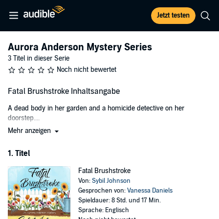
Jetzt testen
Aurora Anderson Mystery Series
3 Titel in dieser Serie
Noch nicht bewertet
Fatal Brushstroke Inhaltsangabe
A dead body in her garden and a homicide detective on her
doorstep....
Mehr anzeigen
Computer programmer and tole painting enthusiast Aurora (Rory)
Anderson doesn't envision finding either when she steps outside to
1. Titel
investigate the frenzied yipping coming from her own backyard.
After all, she lives in Vista Beach, a quiet California beach
Fatal Brushstroke
community where violent crime is rare and murder even rarer.
Von:
Sybil Johnson
Suspicion falls on Rory when the body buried in her flowerbed turns
Gesprochen von:
Vanessa Daniels
out to be someone she knows - her tole painting teacher, Hester
Spieldauer: 8 Std. und 17 Min.
Bouquet. Just two weeks before, Rory attended one of Hester's
Sprache: Englisch