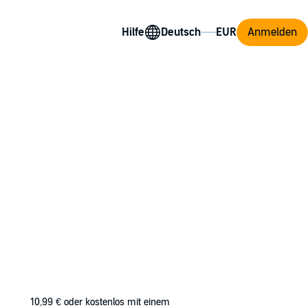
Hilfe
Anmelden
ealized I didn't know the man behind the
10,99 €
oder kostenlos mit einem