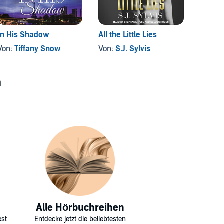
In His Shadow
All the Little Lies
Touch 
Von:
Tiffany Snow
Von:
S.J. Sylvis
Von:
A
n
Alle Hörbuchreihen
est
Entdecke jetzt die beliebtesten