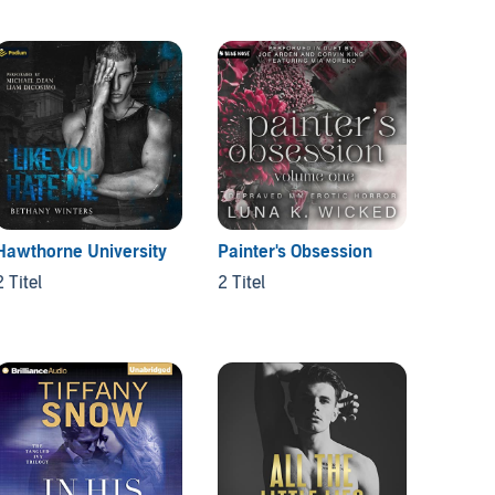
Freebi
6 Titel
Hawthorne University
Painter's Obsession
2 Titel
2 Titel