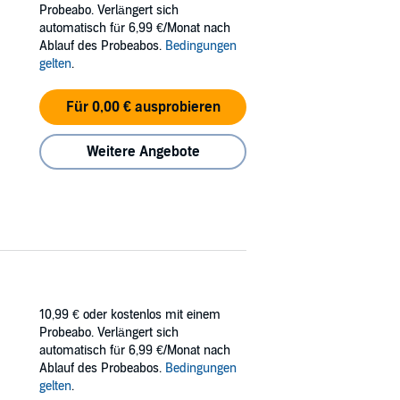
Probeabo. Verlängert sich
automatisch für 6,99 €/Monat nach
d to push me away, but I refused to let him go.
Ablauf des Probeabos.
Bedingungen
gelten
.
Für 0,00 € ausprobieren
ans. She wasn't supposed to be there. She
Weitere Angebote
er how much I tried to stop her. I knew I
 I end, she begins.
10,99 €
oder kostenlos mit einem
Probeabo. Verlängert sich
automatisch für 6,99 €/Monat nach
Ablauf des Probeabos.
Bedingungen
gelten
.