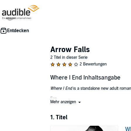
Arrow Falls
2 Titel in dieser Serie
2 Bewertungen
Where I End Inhaltsangabe
Where I End
is a standalone new adult roman
Eve
Mehr anzeigen
Pretentious. Arrogant. Condescending. Cruel.
1. Titel
All words I'd used to label him. Exactly what
facade at all.
Wh