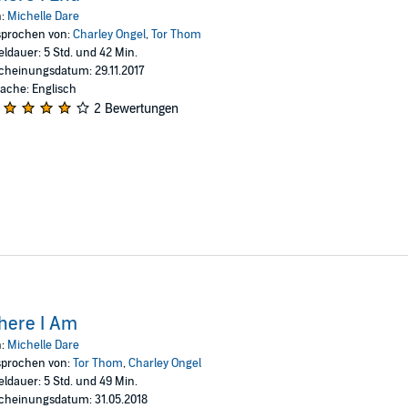
n:
Michelle Dare
prochen von:
Charley Ongel
,
Tor Thom
ered. Once our eyes locked, I was all in. There was no turning back. He trie
eldauer: 5 Std. und 42 Min.
expect was that he would save me, too.
cheinungsdatum: 29.11.2017
ache: Englisch
2 Bewertungen
econds away. Then she stumbled upon our argument, and I changed my pl
urning down around me, she wouldn't walk away.
fought for me before. Why should anyone start now? But she did, no matt
sistent. Once she got under my skin, I couldn't let her go, because where
here I Am
n:
Michelle Dare
prochen von:
Tor Thom
,
Charley Ongel
eldauer: 5 Std. und 49 Min.
cheinungsdatum: 31.05.2018