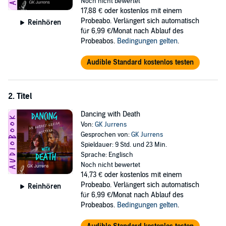
sabotage their case. Why?
Noch nicht bewertet
17,88 €
oder kostenlos mit einem
Greigh, a mystery writer, recognizes this case for what it is—the
Probeabo. Verlängert sich automatisch
Reinhören
linchpin to a sordid conspiracy with a goal that eclipses the evidence
für 6,99 €/Monat nach Ablauf des
and their collective imagination.
Probeabos.
Bedingungen gelten
.
©2022 GK Jurrens (P)2023 GK Jurrens
Audible Standard kostenlos testen
2. Titel
Dancing with Death
Von:
GK Jurrens
Gesprochen von:
GK Jurrens
Spieldauer: 9 Std. und 23 Min.
Sprache: Englisch
Noch nicht bewertet
14,73 €
oder kostenlos mit einem
Probeabo. Verlängert sich automatisch
Reinhören
für 6,99 €/Monat nach Ablauf des
Probeabos.
Bedingungen gelten
.