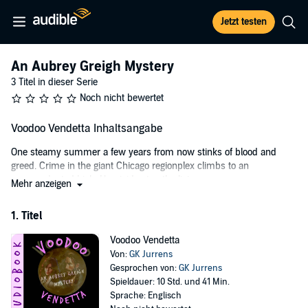
Jetzt testen
An Aubrey Greigh Mystery
3 Titel in dieser Serie
Noch nicht bewertet
Voodoo Vendetta Inhaltsangabe
One steamy summer a few years from now stinks of blood and
greed. Crime in the giant Chicago regionplex climbs to an
unprecedented high. Homicides top the list.
Mehr anzeigen
Now, the monstrous murder of a long-term resident at the ancient
1. Titel
Hotel Literati, the famous inaugural poet laureate and Creole activist,
Sybil Thibodaux, makes national news. The case catches influential
Voodoo Vendetta
eyes who exert pressure for a quick and public disposition.
Von:
GK Jurrens
Detective Chance McQuillan negotiates for the case’s lead. She
Gesprochen von:
GK Jurrens
recruits a reluctant Aubrey Greigh, a civilian who also lives at The Lit,
Spieldauer: 10 Std. und 41 Min.
to consult when the case stalls. Immediately, powerful forces
Sprache: Englisch