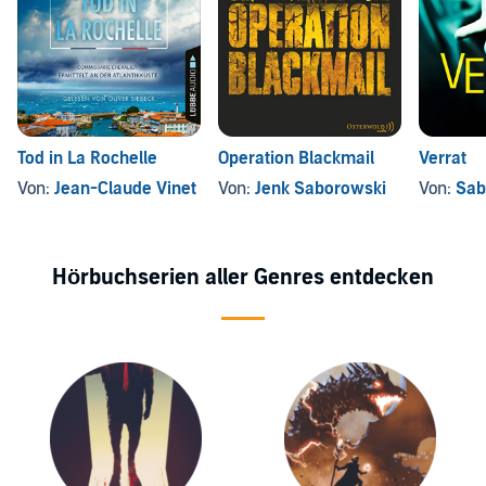
Tod in La Rochelle
Operation Blackmail
Verrat
Von:
Jean-Claude Vinet
Von:
Jenk Saborowski
Von:
Sab
Hörbuchserien aller Genres entdecken