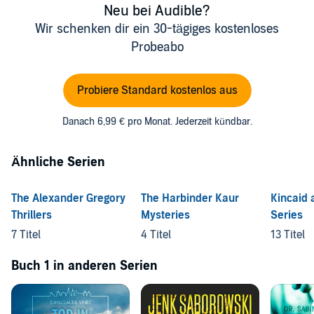
Neu bei Audible?
Wir schenken dir ein 30-tägiges kostenloses
Probeabo
Probiere Standard kostenlos aus
Danach 6,99 € pro Monat. Jederzeit kündbar.
Ähnliche Serien
The Alexander Gregory
The Harbinder Kaur
Kincaid
Thrillers
Mysteries
Series
7 Titel
4 Titel
13 Titel
Buch 1 in anderen Serien