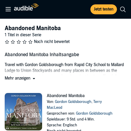
Jetzt testen
Abandoned Manitoba
1 Titel in dieser Serie
Noch nicht bewertet
Abandoned Manitoba Inhaltsangabe
Travel with Gordon Goldsborough from Rapid City School to Mallard
Lodge to Union Stockyards and many places in between as the
author helps us reclaim some of our long-lost heritage. This full-
Mehr anzeigen
color, richly illustrated book looks at abandoned sites around
Manitoba, describing their features, what caused them to be
abandoned, and what they tell us about the history of the province.
Abandoned Manitoba
Von:
Gordon Goldsborough
,
Terry
PLEASE NOTE: When you purchase this title, the accompanying
MacLeod
PDF will be available in your Audible Library along with the
Gesprochen von:
Gordon Goldsborough
audio.
Spieldauer: 9 Std. und 4 Min.
Sprache: Englisch
©2016 Gordon Goldsborough and Terry MacLeod (P)2021 Great