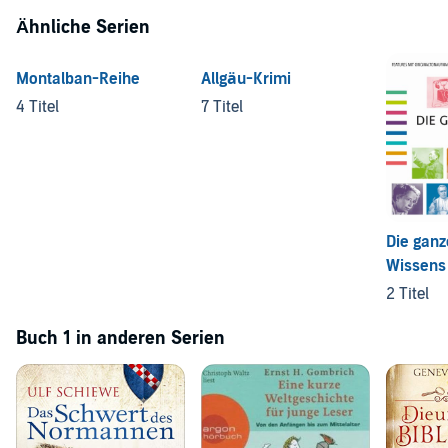
Ähnliche Serien
Montalban-Reihe
Allgäu-Krimi
4 Titel
7 Titel
Die ganz
Wissens
2 Titel
Buch 1 in anderen Serien