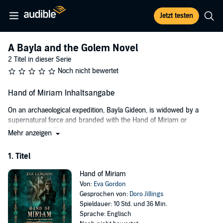
Jetzt testen
A Bayla and the Golem Novel
2 Titel in dieser Serie
Noch nicht bewertet
Hand of Miriam Inhaltsangabe
On an archaeological expedition, Bayla Gideon, is widowed by a
supernatural force and branded with the Hand of Miriam or
"knowing eye". Threatened by evil, she awakens the golem - a
Mehr anzeigen
mythical man of clay who protected the Jewish community more
than three centuries ago.
1. Titel
The golem, Gesher, is surprised. Freedom - by a beautiful,
Hand of Miriam
enchanting woman. His desire is to return to the celestial spheres
Von:
Eva Gordon
and regain his status as an avenging angel. Yet Bayla challenges his
Gesprochen von:
Doro Jillings
mind, body, and soul. Would he risk his return to the heavens for
Spieldauer: 10 Std. und 36 Min.
her?
Sprache: Englisch