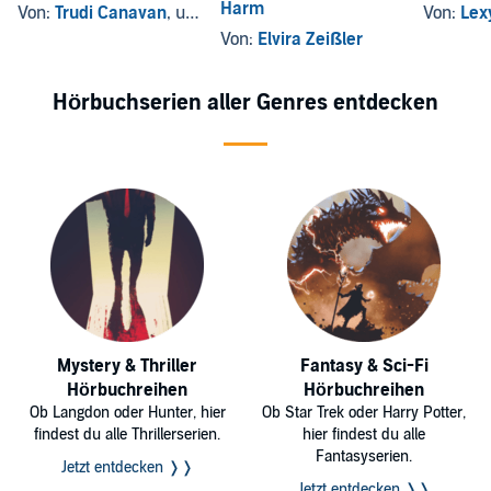
Harm
Von:
Trudi Canavan
, und andere
Von:
Lex
Von:
Elvira Zeißler
Hörbuchserien aller Genres entdecken
Mystery & Thriller
Fantasy & Sci-Fi
Hörbuchreihen
Hörbuchreihen
Ob Langdon oder Hunter, hier
Ob Star Trek oder Harry Potter,
findest du alle Thrillerserien.
hier findest du alle
Fantasyserien.
Jetzt entdecken ❭❭
Jetzt entdecken ❭❭