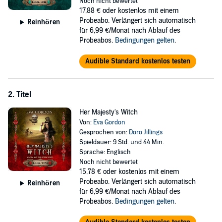
Besides dealing with the otherkind, mad inventors, and an
Noch nicht bewertet
unrelenting matchmaking aunt, Bayla is equally determined to resist
17,88 €
oder kostenlos mit einem
her steamy attraction to the striking fallen angel. Thrust into a
Probeabo. Verlängert sich automatisch
Reinhören
malevolent war, which includes facing Jack the Ripper, they must
für 6,99 €/Monat nach Ablauf des
resist the magnetic pull toward each other while protecting the
Probeabos.
Bedingungen gelten
.
world from encroaching evil.
Audible Standard kostenlos testen
©2013 Eva Gordon (P)2018 Eva Gordon
2. Titel
Her Majesty's Witch
Von:
Eva Gordon
Gesprochen von:
Doro Jillings
Spieldauer: 9 Std. und 44 Min.
Sprache: Englisch
Noch nicht bewertet
15,78 €
oder kostenlos mit einem
Probeabo. Verlängert sich automatisch
Reinhören
für 6,99 €/Monat nach Ablauf des
Probeabos.
Bedingungen gelten
.