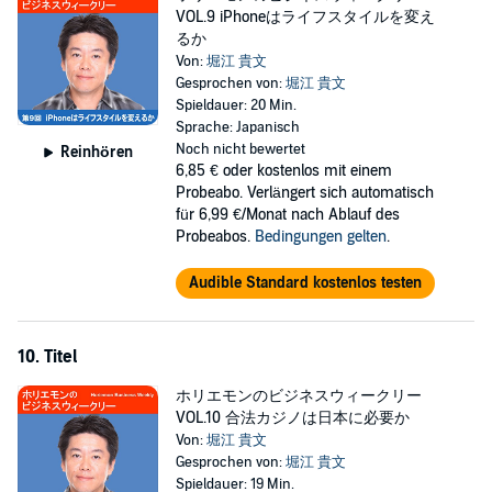
VOL.9 iPhoneはライフスタイルを変え
るか
Von:
堀江 貴文
Gesprochen von:
堀江 貴文
Spieldauer: 20 Min.
Sprache: Japanisch
Noch nicht bewertet
Reinhören
6,85 €
oder kostenlos mit einem
Probeabo. Verlängert sich automatisch
für 6,99 €/Monat nach Ablauf des
Probeabos.
Bedingungen gelten
.
Audible Standard kostenlos testen
10. Titel
ホリエモンのビジネスウィークリー
VOL.10 合法カジノは日本に必要か
Von:
堀江 貴文
Gesprochen von:
堀江 貴文
Spieldauer: 19 Min.