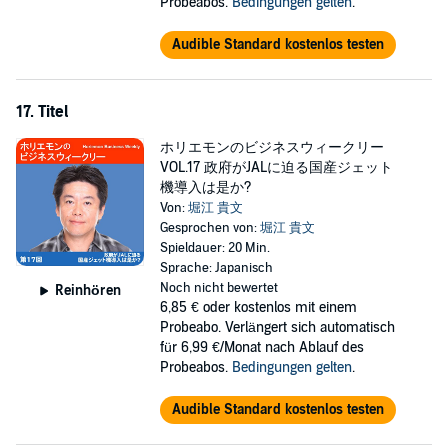
Probeabos.
Bedingungen gelten
.
Audible Standard kostenlos testen
17. Titel
ホリエモンのビジネスウィークリー
VOL.17 政府がJALに迫る国産ジェット
機導入は是か?
Von:
堀江 貴文
Gesprochen von:
堀江 貴文
Spieldauer: 20 Min.
Sprache: Japanisch
Noch nicht bewertet
Reinhören
6,85 €
oder kostenlos mit einem
Probeabo. Verlängert sich automatisch
für 6,99 €/Monat nach Ablauf des
Probeabos.
Bedingungen gelten
.
Audible Standard kostenlos testen