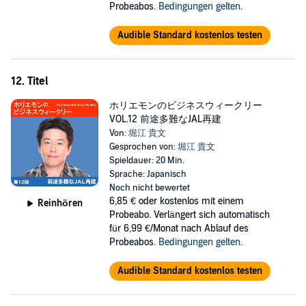
Probeabos.
Bedingungen gelten
.
Audible Standard kostenlos testen
12. Titel
ホリエモンのビジネスウィークリー
VOL.12 前途多難なJAL再建
Von:
堀江 貴文
Gesprochen von:
堀江 貴文
Spieldauer: 20 Min.
Sprache: Japanisch
Noch nicht bewertet
6,85 €
oder kostenlos mit einem
Reinhören
Probeabo. Verlängert sich automatisch
für 6,99 €/Monat nach Ablauf des
Probeabos.
Bedingungen gelten
.
Audible Standard kostenlos testen