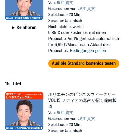
Von:
堀江 貴文
Gesprochen von:
堀江 貴文
Spieldauer: 20 Min.
Sprache: Japanisch
Noch nicht bewertet
Reinhören
6,85 €
oder kostenlos mit einem
Probeabo. Verlängert sich automatisch
für 6,99 €/Monat nach Ablauf des
Probeabos.
Bedingungen gelten
.
Audible Standard kostenlos testen
15. Titel
ホリエモンのビジネスウィークリー
VOL.15 メディアの寡占が招く偏向報
道
Von:
堀江 貴文
Gesprochen von:
堀江 貴文
Spieldauer: 20 Min.
Sprache: Japanisch