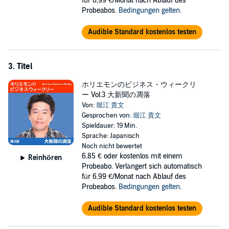
für 6,99 €/Monat nach Ablauf des
Probeabos.
Bedingungen gelten
.
Audible Standard kostenlos testen
3. Titel
ホリエモンのビジネス・ウィークリ
ー Vol.3 大新聞の凋落
Von:
堀江 貴文
Gesprochen von:
堀江 貴文
Spieldauer: 19 Min.
Sprache: Japanisch
Noch nicht bewertet
6,85 €
oder kostenlos mit einem
Reinhören
Probeabo. Verlängert sich automatisch
für 6,99 €/Monat nach Ablauf des
Probeabos.
Bedingungen gelten
.
Audible Standard kostenlos testen