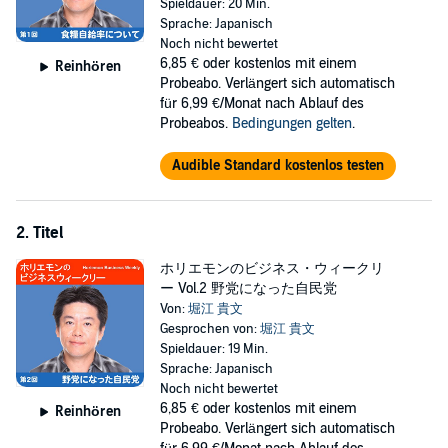
Spieldauer: 20 Min.
Sprache: Japanisch
Noch nicht bewertet
6,85 €
oder kostenlos mit einem
Reinhören
Probeabo. Verlängert sich automatisch
für 6,99 €/Monat nach Ablauf des
Probeabos.
Bedingungen gelten
.
Audible Standard kostenlos testen
2. Titel
ホリエモンのビジネス・ウィークリ
ー Vol.2 野党になった自民党
Von:
堀江 貴文
Gesprochen von:
堀江 貴文
Spieldauer: 19 Min.
Sprache: Japanisch
Noch nicht bewertet
6,85 €
oder kostenlos mit einem
Reinhören
Probeabo. Verlängert sich automatisch