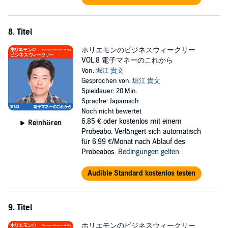
8. Titel
ホリエモンのビジネスウィークリー
VOL.8 電子マネーのこれから
Von:
堀江 貴文
Gesprochen von:
堀江 貴文
Spieldauer: 20 Min.
Sprache: Japanisch
Noch nicht bewertet
6,85 €
oder kostenlos mit einem
Reinhören
Probeabo. Verlängert sich automatisch
für 6,99 €/Monat nach Ablauf des
Probeabos.
Bedingungen gelten
.
Audible Standard kostenlos testen
9. Titel
ホリエモンのビジネスウィークリー