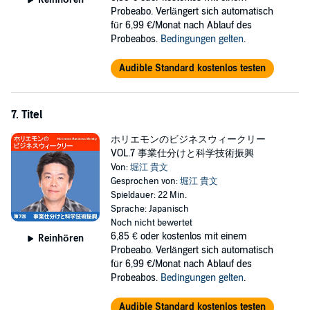
Probeabo. Verlängert sich automatisch
für 6,99 €/Monat nach Ablauf des
Probeabos.
Bedingungen gelten
.
Audible Standard kostenlos testen
7. Titel
ホリエモンのビジネスウィークリー
VOL.7 事業仕分けと科学技術振興
Von:
堀江 貴文
Gesprochen von:
堀江 貴文
Spieldauer: 22 Min.
Sprache: Japanisch
Noch nicht bewertet
6,85 €
oder kostenlos mit einem
Reinhören
Probeabo. Verlängert sich automatisch
für 6,99 €/Monat nach Ablauf des
Probeabos.
Bedingungen gelten
.
Audible Standard kostenlos testen