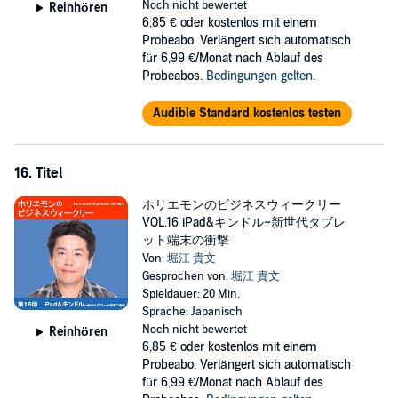
Noch nicht bewertet
Reinhören
6,85 €
oder kostenlos mit einem
Probeabo. Verlängert sich automatisch
für 6,99 €/Monat nach Ablauf des
Probeabos.
Bedingungen gelten
.
Audible Standard kostenlos testen
16. Titel
ホリエモンのビジネスウィークリー
VOL.16 iPad&キンドル~新世代タブレ
ット端末の衝撃
Von:
堀江 貴文
Gesprochen von:
堀江 貴文
Spieldauer: 20 Min.
Sprache: Japanisch
Noch nicht bewertet
Reinhören
6,85 €
oder kostenlos mit einem
Probeabo. Verlängert sich automatisch
für 6,99 €/Monat nach Ablauf des