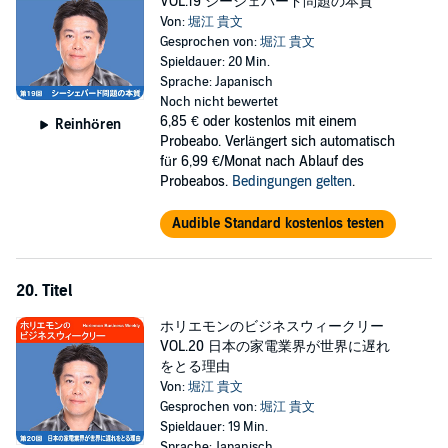
VOL.19 シーシェパード問題の本質
Von:
堀江 貴文
Gesprochen von:
堀江 貴文
Spieldauer: 20 Min.
Sprache: Japanisch
Noch nicht bewertet
6,85 €
oder kostenlos mit einem
Reinhören
Probeabo. Verlängert sich automatisch
für 6,99 €/Monat nach Ablauf des
Probeabos.
Bedingungen gelten
.
Audible Standard kostenlos testen
20. Titel
ホリエモンのビジネスウィークリー
VOL.20 日本の家電業界が世界に遅れ
をとる理由
Von:
堀江 貴文
Gesprochen von:
堀江 貴文
Spieldauer: 19 Min.
Sprache: Japanisch