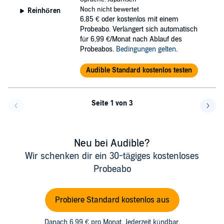
Noch nicht bewertet
Reinhören
6,85 €
oder kostenlos mit einem
Probeabo. Verlängert sich automatisch
für 6,99 €/Monat nach Ablauf des
Probeabos.
Bedingungen gelten
.
Audible Standard kostenlos testen
Seite 1 von 3
Eine Seite zurück
Eine 
Neu bei Audible?
Wir schenken dir ein 30-tägiges kostenloses
Probeabo
Probiere Standard kostenlos aus
Danach 6,99 € pro Monat. Jederzeit kündbar.