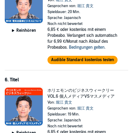
Von:
堀江 貴文
Gesprochen von:
堀江 貴文
Spieldauer: 20 Min.
Sprache: Japanisch
Noch nicht bewertet
6,85 €
oder kostenlos mit einem
Reinhören
Probeabo. Verlängert sich automatisch
für 6,99 €/Monat nach Ablauf des
Probeabos.
Bedingungen gelten
.
Audible Standard kostenlos testen
6. Titel
ホリエモンのビジネスウィークリー
VOL.6 個人メディアVSマスメディア
Von:
堀江 貴文
Gesprochen von:
堀江 貴文
Spieldauer: 19 Min.
Sprache: Japanisch
Noch nicht bewertet
6,85 €
oder kostenlos mit einem
Reinhören