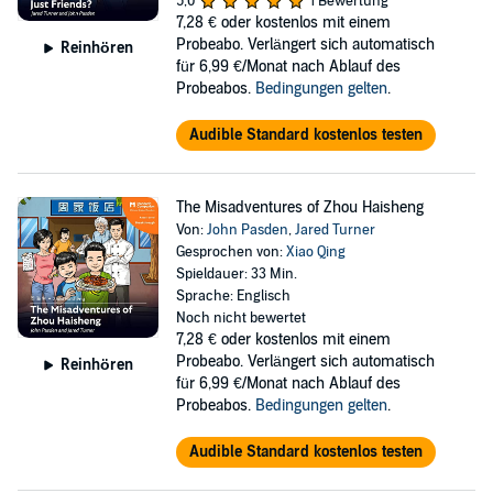
5,0
1 Bewertung
7,28 €
oder kostenlos mit einem
Probeabo. Verlängert sich automatisch
Reinhören
für 6,99 €/Monat nach Ablauf des
Probeabos.
Bedingungen gelten
.
Audible Standard kostenlos testen
The Misadventures of Zhou Haisheng
Von:
John Pasden
,
Jared Turner
Gesprochen von:
Xiao Qing
Spieldauer: 33 Min.
Sprache: Englisch
Noch nicht bewertet
7,28 €
oder kostenlos mit einem
Probeabo. Verlängert sich automatisch
Reinhören
für 6,99 €/Monat nach Ablauf des
Probeabos.
Bedingungen gelten
.
Audible Standard kostenlos testen