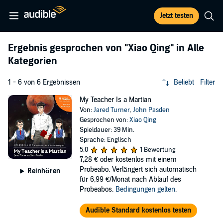
Jetzt testen
Ergebnis gesprochen von
"Xiao Qing"
in Alle
Kategorien
1 - 6 von 6 Ergebnissen
Beliebt
Filter
My Teacher Is a Martian
Von:
Jared Turner
,
John Pasden
Gesprochen von:
Xiao Qing
Spieldauer: 39 Min.
Sprache: Englisch
5,0
1 Bewertung
7,28 €
oder kostenlos mit einem
Probeabo. Verlängert sich automatisch
Reinhören
für 6,99 €/Monat nach Ablauf des
Probeabos.
Bedingungen gelten
.
Audible Standard kostenlos testen