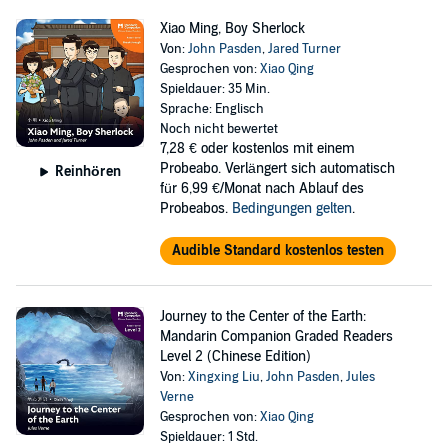
Xiao Ming, Boy Sherlock
Von:
John Pasden
,
Jared Turner
Gesprochen von:
Xiao Qing
Spieldauer: 35 Min.
Sprache: Englisch
Noch nicht bewertet
7,28 €
oder kostenlos mit einem
Probeabo. Verlängert sich automatisch
Reinhören
für 6,99 €/Monat nach Ablauf des
Probeabos.
Bedingungen gelten
.
Audible Standard kostenlos testen
Journey to the Center of the Earth:
Mandarin Companion Graded Readers
Level 2 (Chinese Edition)
Von:
Xingxing Liu
,
John Pasden
,
Jules
Verne
Gesprochen von:
Xiao Qing
Spieldauer: 1 Std.