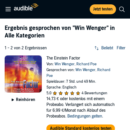
Jetzt testen
Ergebnis gesprochen von
"Win Wenger"
in
Alle Kategorien
1 - 2 von 2 Ergebnissen
Beliebt
Filter
The Einstein Factor
Von:
Win Wenger
,
Richard Poe
Gesprochen von:
Win Wenger
,
Richard
Poe
Spieldauer: 7 Std. und 49 Min.
Sprache: Englisch
5,0
4 Bewertungen
14,73 €
oder kostenlos mit einem
Reinhören
Probeabo. Verlängert sich automatisch
für 6,99 €/Monat nach Ablauf des
Probeabos.
Bedingungen gelten
.
Audible Standard kostenlos testen