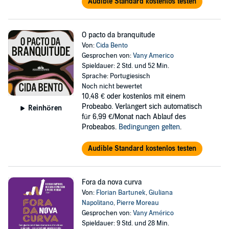
Audible Standard kostenlos testen
O pacto da branquitude
Von:
Cida Bento
Gesprochen von:
Vany Americo
Spieldauer: 2 Std. und 52 Min.
Sprache: Portugiesisch
Noch nicht bewertet
10,48 €
oder kostenlos mit einem
Probeabo. Verlängert sich automatisch
Reinhören
für 6,99 €/Monat nach Ablauf des
Probeabos.
Bedingungen gelten
.
Audible Standard kostenlos testen
Fora da nova curva
Von:
Florian Bartunek
,
Giuliana
Napolitano
,
Pierre Moreau
Gesprochen von:
Vany Américo
Spieldauer: 9 Std. und 28 Min.