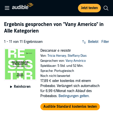
Jetzt testen
Ergebnis gesprochen von
"Vany Americo"
in
Alle Kategorien
1 - 11 von 11 Ergebnissen
Beliebt
Filter
Descansar é resistir
Von:
Tricia Hersey
,
Steffany Dias
Gesprochen von:
Vany Américo
Spieldauer: 5 Std. und 52 Min.
Sprache: Portugiesisch
Noch nicht bewertet
17,89 €
oder kostenlos mit einem
Probeabo. Verlängert sich automatisch
Reinhören
für 6,99 €/Monat nach Ablauf des
Probeabos.
Bedingungen gelten
.
Audible Standard kostenlos testen