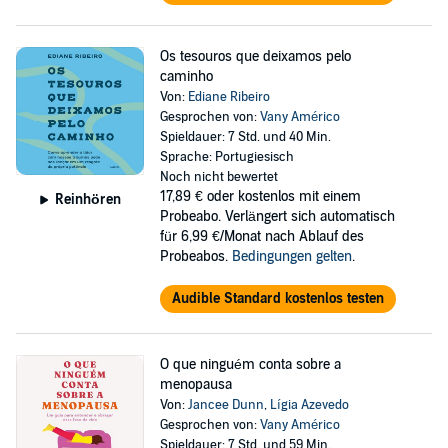
Os tesouros que deixamos pelo
caminho
Von:
Ediane Ribeiro
Gesprochen von:
Vany Américo
Spieldauer: 7 Std. und 40 Min.
Sprache: Portugiesisch
Noch nicht bewertet
17,89 €
oder kostenlos mit einem
Reinhören
Probeabo. Verlängert sich automatisch
für 6,99 €/Monat nach Ablauf des
Probeabos.
Bedingungen gelten
.
Audible Standard kostenlos testen
O que ninguém conta sobre a
menopausa
Von:
Jancee Dunn
,
Lígia Azevedo
Gesprochen von:
Vany Américo
Spieldauer: 7 Std. und 59 Min.