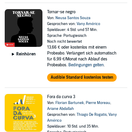
Tornar-se negro
Von:
Neusa Santos Souza
Gesprochen von:
Vany Américo
Spieldauer: 4 Std. und 57 Min.
Sprache: Portugiesisch
Noch nicht bewertet
13,66 €
oder kostenlos mit einem
Probeabo. Verlängert sich automatisch
Reinhören
für 6,99 €/Monat nach Ablauf des
Probeabos.
Bedingungen gelten
.
Audible Standard kostenlos testen
Fora da curva 3
Von:
Florian Bartunek
,
Pierre Moreau
,
Ariane Abdallah
Gesprochen von:
Thiago De Rogatis
,
Vany
Américo
Spieldauer: 10 Std. und 35 Min.