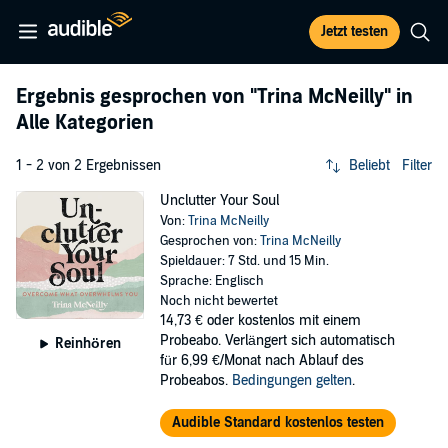
Jetzt testen
Ergebnis gesprochen von
"Trina McNeilly"
in
Alle Kategorien
1 - 2 von 2 Ergebnissen
Beliebt
Filter
Unclutter Your Soul
Von:
Trina McNeilly
Gesprochen von:
Trina McNeilly
Spieldauer: 7 Std. und 15 Min.
Sprache: Englisch
Noch nicht bewertet
14,73 €
oder kostenlos mit einem
Probeabo. Verlängert sich automatisch
Reinhören
für 6,99 €/Monat nach Ablauf des
Probeabos.
Bedingungen gelten
.
Audible Standard kostenlos testen