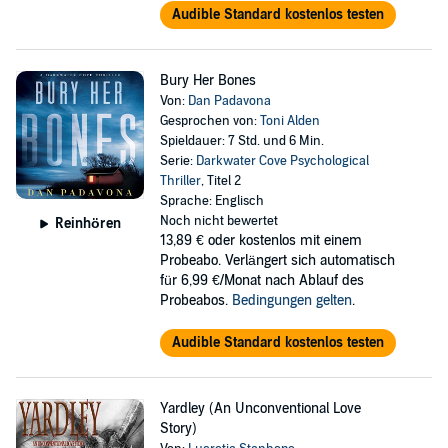
Audible Standard kostenlos testen
Bury Her Bones
Von:
Dan Padavona
Gesprochen von:
Toni Alden
Spieldauer: 7 Std. und 6 Min.
Serie:
Darkwater Cove Psychological
Thriller
, Titel 2
Sprache: Englisch
Noch nicht bewertet
Reinhören
13,89 €
oder kostenlos mit einem
Probeabo. Verlängert sich automatisch
für 6,99 €/Monat nach Ablauf des
Probeabos.
Bedingungen gelten
.
Audible Standard kostenlos testen
Yardley (An Unconventional Love
Story)