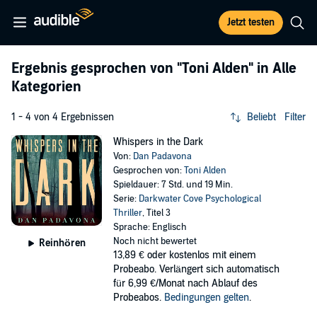
Jetzt testen
Ergebnis gesprochen von
"Toni Alden"
in Alle
Kategorien
1 - 4 von 4 Ergebnissen
Beliebt
Filter
Whispers in the Dark
Von:
Dan Padavona
Gesprochen von:
Toni Alden
Spieldauer: 7 Std. und 19 Min.
Serie:
Darkwater Cove Psychological
Thriller
, Titel 3
Sprache: Englisch
Noch nicht bewertet
Reinhören
13,89 €
oder kostenlos mit einem
Probeabo. Verlängert sich automatisch
für 6,99 €/Monat nach Ablauf des
Probeabos.
Bedingungen gelten
.