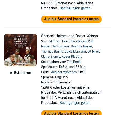
für 6,99 €/Monat nach Ablauf des
Probeabos.
Bedingungen gelten
.
Audible Standard kostenlos testen
Sherlock Holmes and Doctor Watson
Von:
Ed Chan
,
Lee Shackleford
,
Rob
Nisbet
,
Geri Schear
,
Deanna Baran
,
Thomas Burns
,
David Marcum
,
DJ Tyrer
,
Claire Stemp
,
Roger Riccard
Gesprochen von:
Tim Peck
Spieldauer: 10 Std. und 53 Min.
Serie:
Medical Mysteries
, Titel 1
Reinhören
Sprache: Englisch
Noch nicht bewertet
17,88 €
oder kostenlos mit einem
Probeabo. Verlängert sich automatisch
für 6,99 €/Monat nach Ablauf des
Probeabos.
Bedingungen gelten
.
Audible Standard kostenlos testen