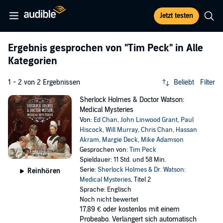
Jetzt testen
Ergebnis gesprochen von
"Tim Peck"
in Alle
Kategorien
1 - 2 von 2 Ergebnissen
Beliebt
Filter
Sherlock Holmes & Doctor Watson:
Medical Mysteries
Von:
Ed Chan
,
John Linwood Grant
,
Paul
Hiscock
,
Will Murray
,
Chris Chan
,
Hassan
Akram
,
Margie Deck
,
Mike Adamson
Gesprochen von:
Tim Peck
Spieldauer: 11 Std. und 58 Min.
Serie:
Sherlock Holmes & Dr. Watson:
Reinhören
Medical Mysteries
, Titel 2
Sprache: Englisch
Noch nicht bewertet
17,89 €
oder kostenlos mit einem
Probeabo. Verlängert sich automatisch