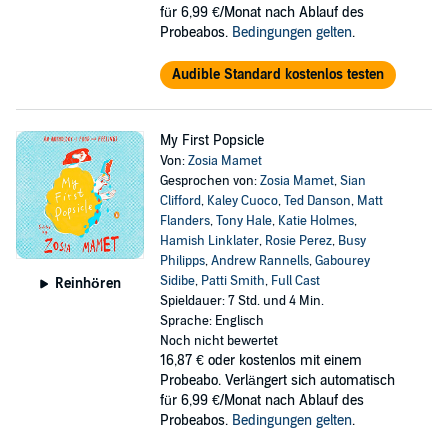
für 6,99 €/Monat nach Ablauf des
Probeabos.
Bedingungen gelten
.
Audible Standard kostenlos testen
My First Popsicle
Von:
Zosia Mamet
Gesprochen von:
Zosia Mamet
,
Sian
Clifford
,
Kaley Cuoco
,
Ted Danson
,
Matt
Flanders
,
Tony Hale
,
Katie Holmes
,
Hamish Linklater
,
Rosie Perez
,
Busy
Philipps
,
Andrew Rannells
,
Gabourey
Sidibe
,
Patti Smith
,
Full Cast
Reinhören
Spieldauer: 7 Std. und 4 Min.
Sprache: Englisch
Noch nicht bewertet
16,87 €
oder kostenlos mit einem
Probeabo. Verlängert sich automatisch
für 6,99 €/Monat nach Ablauf des
Probeabos.
Bedingungen gelten
.