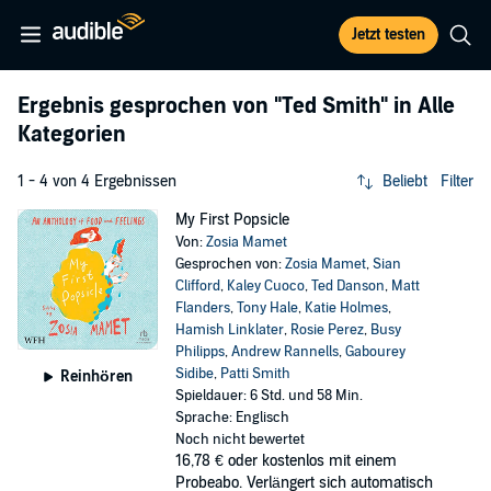
Jetzt testen
Ergebnis gesprochen von
"Ted Smith"
in Alle
Kategorien
1 - 4 von 4 Ergebnissen
Beliebt
Filter
My First Popsicle
Von:
Zosia Mamet
Gesprochen von:
Zosia Mamet
,
Sian
Clifford
,
Kaley Cuoco
,
Ted Danson
,
Matt
Flanders
,
Tony Hale
,
Katie Holmes
,
Hamish Linklater
,
Rosie Perez
,
Busy
Philipps
,
Andrew Rannells
,
Gabourey
Sidibe
,
Patti Smith
Reinhören
Spieldauer: 6 Std. und 58 Min.
Sprache: Englisch
Noch nicht bewertet
16,78 €
oder kostenlos mit einem
Probeabo. Verlängert sich automatisch