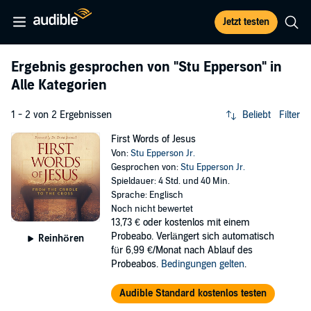
Jetzt testen
Ergebnis gesprochen von
"Stu Epperson"
in
Alle Kategorien
1 - 2 von 2 Ergebnissen
Beliebt
Filter
First Words of Jesus
Von:
Stu Epperson Jr.
Gesprochen von:
Stu Epperson Jr.
Spieldauer: 4 Std. und 40 Min.
Sprache: Englisch
Noch nicht bewertet
13,73 €
oder kostenlos mit einem
Probeabo. Verlängert sich automatisch
Reinhören
für 6,99 €/Monat nach Ablauf des
Probeabos.
Bedingungen gelten
.
Audible Standard kostenlos testen