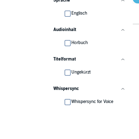
Sprache
Englisch
Audioinhalt
Hörbuch
Titelformat
Ungekürzt
Whispersync
Whispersync for Voice