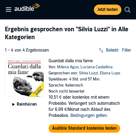
Jetzt testen
Ergebnis gesprochen von
"Silvia Luzzi"
in Alle
Kategorien
1 - 4 von 4 Ergebnissen
Beliebt
Filter
Guardati dalla mia fame
Von:
Milena Agus
,
Luciana Castellina
Gesprochen von:
Silvia Luzzi
,
Eliana Lupo
Spieldauer: 4 Std. und 57 Min.
Sprache: Italienisch
Noch nicht bewertet
10,51 €
oder kostenlos mit einem
Probeabo. Verlängert sich automatisch
Reinhören
für 6,99 €/Monat nach Ablauf des
Probeabos.
Bedingungen gelten
.
Audible Standard kostenlos testen