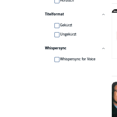
Hörbuch
Titelformat
Gekürzt
Ungekürzt
Whispersync
Whispersync for Voice