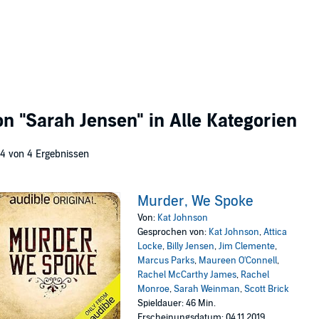
von
"Sarah Jensen"
in Alle Kategorien
 4 von 4 Ergebnissen
Murder, We Spoke
Von:
Kat Johnson
Gesprochen von:
Kat Johnson
,
Attica
Locke
,
Billy Jensen
,
Jim Clemente
,
Marcus Parks
,
Maureen O'Connell
,
Rachel McCarthy James
,
Rachel
Monroe
,
Sarah Weinman
,
Scott Brick
Spieldauer: 46 Min.
Erscheinungsdatum: 04.11.2019