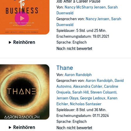
Job After a Career Pause
Von:
Nancy McSharry Jensen
,
Sarah
Duenwald
Gesprochen von:
Nancy Jensen
,
Sarah
Duenwald
Spieldauer: 5 Std. und 25 Min.
Erscheinungsdatum: 19.01.2021
Reinhören
Sprache: Englisch
Noch nicht bewertet
Thane
Von:
Aaron Randolph
Gesprochen von:
Aaron Randolph
,
David
Autovino
,
Alexandra Cohler
,
Caroline
Orejuela
,
Sarah Hill
,
Steven Colsanti
,
Jensen Olaya
,
George Ledoux
,
Karen
Eichler
,
Nicholas Santasier
Spieldauer: 8 Std. und 36 Min.
Erscheinungsdatum: 01.11.2024
Sprache: Englisch
Reinhören
Noch nicht bewertet