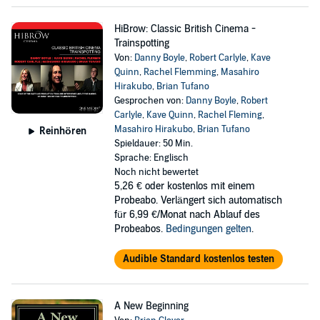
HiBrow: Classic British Cinema -
Trainspotting
Von:
Danny Boyle
,
Robert Carlyle
,
Kave
Quinn
,
Rachel Flemming
,
Masahiro
Hirakubo
,
Brian Tufano
Gesprochen von:
Danny Boyle
,
Robert
Carlyle
,
Kave Quinn
,
Rachel Fleming
,
Masahiro Hirakubo
,
Brian Tufano
Reinhören
Spieldauer: 50 Min.
Sprache: Englisch
Noch nicht bewertet
5,26 €
oder kostenlos mit einem
Probeabo. Verlängert sich automatisch
für 6,99 €/Monat nach Ablauf des
Probeabos.
Bedingungen gelten
.
Audible Standard kostenlos testen
A New Beginning