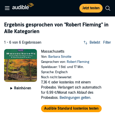
Jetzt testen
Ergebnis gesprochen von
"Robert Fleming"
in
Alle Kategorien
1 - 6 von 6 Ergebnissen
Beliebt
Filter
Massachusetts
Von:
Barbara Sinotte
Gesprochen von:
Robert Fleming
Spieldauer: 1 Std. und 17 Min.
Sprache: Englisch
Noch nicht bewertet
7,36 €
oder kostenlos mit einem
Probeabo. Verlängert sich automatisch
Reinhören
für 6,99 €/Monat nach Ablauf des
Probeabos.
Bedingungen gelten
.
Audible Standard kostenlos testen