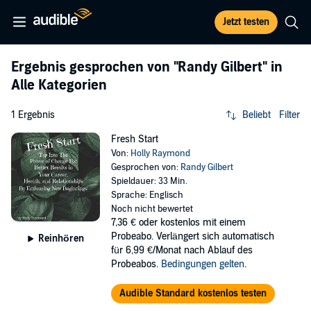
Jetzt testen
Ergebnis gesprochen von
"Randy Gilbert"
in
Alle Kategorien
1 Ergebnis
Beliebt
Filter
Fresh Start
Von:
Holly Raymond
Gesprochen von:
Randy Gilbert
Spieldauer: 33 Min.
Sprache: Englisch
Noch nicht bewertet
7,36 €
oder kostenlos mit einem
Probeabo. Verlängert sich automatisch
Reinhören
für 6,99 €/Monat nach Ablauf des
Probeabos.
Bedingungen gelten
.
Audible Standard kostenlos testen