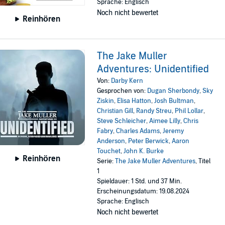
Sprache: Englisch
Noch nicht bewertet
Reinhören
The Jake Muller
Adventures: Unidentified
Von:
Darby Kern
Gesprochen von:
Dugan Sherbondy
,
Sky
Ziskin
,
Elisa Hatton
,
Josh Bultman
,
Christian Gill
,
Randy Streu
,
Phil Lollar
,
Steve Schleicher
,
Aimee Lilly
,
Chris
Fabry
,
Charles Adams
,
Jeremy
Anderson
,
Peter Berwick
,
Aaron
Touchet
,
John K. Burke
Reinhören
Serie:
The Jake Muller Adventures
, Titel
1
Spieldauer: 1 Std. und 37 Min.
Erscheinungsdatum: 19.08.2024
Sprache: Englisch
Noch nicht bewertet