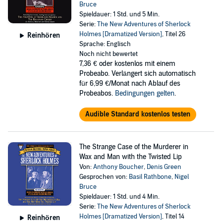
Bruce
Spieldauer: 1 Std. und 5 Min.
Serie:
The New Adventures of Sherlock
Holmes [Dramatized Version]
, Titel 26
Reinhören
Sprache: Englisch
Noch nicht bewertet
7,36 €
oder kostenlos mit einem
Probeabo. Verlängert sich automatisch
für 6,99 €/Monat nach Ablauf des
Probeabos.
Bedingungen gelten
.
Audible Standard kostenlos testen
The Strange Case of the Murderer in
Wax and Man with the Twisted Lip
Von:
Anthony Boucher
,
Denis Green
Gesprochen von:
Basil Rathbone
,
Nigel
Bruce
Spieldauer: 1 Std. und 4 Min.
Serie:
The New Adventures of Sherlock
Holmes [Dramatized Version]
, Titel 14
Reinhören