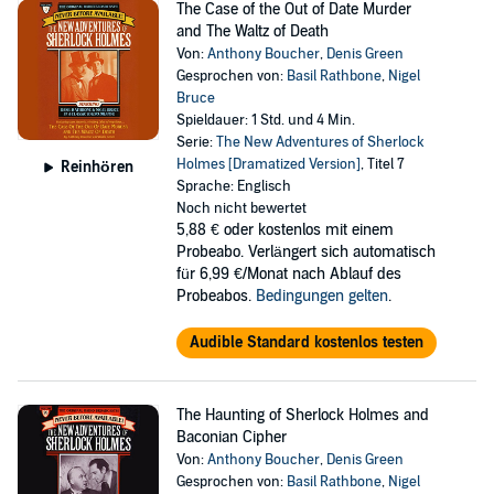
The Case of the Out of Date Murder
and The Waltz of Death
Von:
Anthony Boucher
,
Denis Green
Gesprochen von:
Basil Rathbone
,
Nigel
Bruce
Spieldauer: 1 Std. und 4 Min.
Serie:
The New Adventures of Sherlock
Holmes [Dramatized Version]
, Titel 7
Reinhören
Sprache: Englisch
Noch nicht bewertet
5,88 €
oder kostenlos mit einem
Probeabo. Verlängert sich automatisch
für 6,99 €/Monat nach Ablauf des
Probeabos.
Bedingungen gelten
.
Audible Standard kostenlos testen
The Haunting of Sherlock Holmes and
Baconian Cipher
Von:
Anthony Boucher
,
Denis Green
Gesprochen von:
Basil Rathbone
,
Nigel