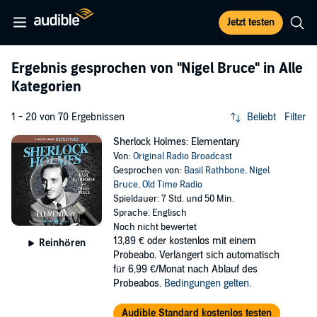
Jetzt testen
Ergebnis gesprochen von
"Nigel Bruce"
in Alle
Kategorien
1 - 20 von 70 Ergebnissen
Beliebt
Filter
Sherlock Holmes: Elementary
Von:
Original Radio Broadcast
Gesprochen von:
Basil Rathbone
,
Nigel
Bruce
,
Old Time Radio
Spieldauer: 7 Std. und 50 Min.
Sprache: Englisch
Noch nicht bewertet
13,89 €
oder kostenlos mit einem
Reinhören
Probeabo. Verlängert sich automatisch
für 6,99 €/Monat nach Ablauf des
Probeabos.
Bedingungen gelten
.
Audible Standard kostenlos testen