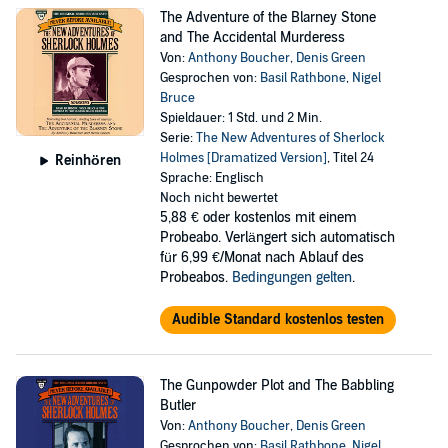
The Adventure of the Blarney Stone
and The Accidental Murderess
Von:
Anthony Boucher
,
Denis Green
Gesprochen von:
Basil Rathbone
,
Nigel
Bruce
Spieldauer: 1 Std. und 2 Min.
Serie:
The New Adventures of Sherlock
Holmes [Dramatized Version]
, Titel 24
Reinhören
Sprache: Englisch
Noch nicht bewertet
5,88 €
oder kostenlos mit einem
Probeabo. Verlängert sich automatisch
für 6,99 €/Monat nach Ablauf des
Probeabos.
Bedingungen gelten
.
Audible Standard kostenlos testen
The Gunpowder Plot and The Babbling
Butler
Von:
Anthony Boucher
,
Denis Green
Gesprochen von:
Basil Rathbone
,
Nigel