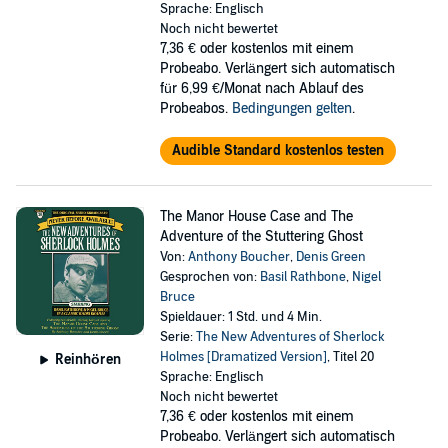
Sprache: Englisch
Noch nicht bewertet
7,36 €
oder kostenlos mit einem
Probeabo. Verlängert sich automatisch
für 6,99 €/Monat nach Ablauf des
Probeabos.
Bedingungen gelten
.
Audible Standard kostenlos testen
The Manor House Case and The
Adventure of the Stuttering Ghost
Von:
Anthony Boucher
,
Denis Green
Gesprochen von:
Basil Rathbone
,
Nigel
Bruce
Spieldauer: 1 Std. und 4 Min.
Serie:
The New Adventures of Sherlock
Holmes [Dramatized Version]
, Titel 20
Reinhören
Sprache: Englisch
Noch nicht bewertet
7,36 €
oder kostenlos mit einem
Probeabo. Verlängert sich automatisch