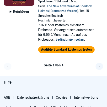
Spieldauer: 1 Std. und 5 Min.
Serie:
The New Adventures of Sherlock
Holmes [Dramatized Version]
, Titel 15
Reinhören
Sprache: Englisch
Noch nicht bewertet
7,36 €
oder kostenlos mit einem
Probeabo. Verlängert sich automatisch
für 6,99 €/Monat nach Ablauf des
Probeabos.
Bedingungen gelten
.
Audible Standard kostenlos testen
Seite 1 von 4
Eine Seite zurück
Eine 
Hilfe
AGB
Datenschutzerklärung
Cookies
Internetwerbung