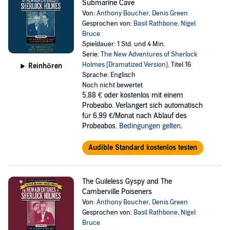
Submarine Cave
Von:
Anthony Boucher
,
Denis Green
Gesprochen von:
Basil Rathbone
,
Nigel
Bruce
Spieldauer: 1 Std. und 4 Min.
Serie:
The New Adventures of Sherlock
Holmes [Dramatized Version]
, Titel 16
Reinhören
Sprache: Englisch
Noch nicht bewertet
5,88 €
oder kostenlos mit einem
Probeabo. Verlängert sich automatisch
für 6,99 €/Monat nach Ablauf des
Probeabos.
Bedingungen gelten
.
Audible Standard kostenlos testen
The Guileless Gyspy and The
Camberville Poiseners
Von:
Anthony Boucher
,
Denis Green
Gesprochen von:
Basil Rathbone
,
Nigel
Bruce