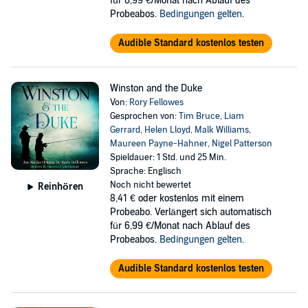
für 6,99 €/Monat nach Ablauf des
Probeabos.
Bedingungen gelten
.
Audible Standard kostenlos testen
Winston and the Duke
Von:
Rory Fellowes
Gesprochen von:
Tim Bruce
,
Liam
Gerrard
,
Helen Lloyd
,
Malk Williams
,
Maureen Payne-Hahner
,
Nigel Patterson
Spieldauer: 1 Std. und 25 Min.
Sprache: Englisch
Noch nicht bewertet
Reinhören
8,41 €
oder kostenlos mit einem
Probeabo. Verlängert sich automatisch
für 6,99 €/Monat nach Ablauf des
Probeabos.
Bedingungen gelten
.
Audible Standard kostenlos testen