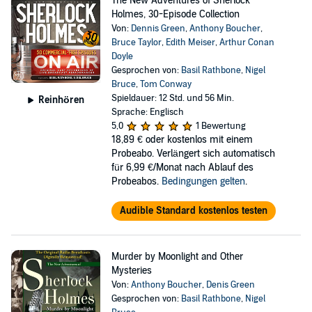
The New Adventures of Sherlock
Holmes, 30-Episode Collection
Von:
Dennis Green
,
Anthony Boucher
,
Bruce Taylor
,
Edith Meiser
,
Arthur Conan
Doyle
Gesprochen von:
Basil Rathbone
,
Nigel
Bruce
,
Tom Conway
Spieldauer: 12 Std. und 56 Min.
Reinhören
Sprache: Englisch
5,0
1 Bewertung
18,89 €
oder kostenlos mit einem
Probeabo. Verlängert sich automatisch
für 6,99 €/Monat nach Ablauf des
Probeabos.
Bedingungen gelten
.
Audible Standard kostenlos testen
Murder by Moonlight and Other
Mysteries
Von:
Anthony Boucher
,
Denis Green
Gesprochen von:
Basil Rathbone
,
Nigel