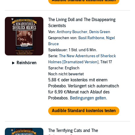
The Living Doll and The Disappearing
Scientists
Von:
Anthony Boucher
,
Denis Green
Gesprochen von:
Basil Rathbone
,
Nigel
Bruce
Spieldauer: 1 Std. und 6 Min.
Serie:
The New Adventures of Sherlock
Holmes [Dramatized Version]
, Titel 17
Reinhören
Sprache: Englisch
Noch nicht bewertet
5,88 €
oder kostenlos mit einem
Probeabo. Verlängert sich automatisch
für 6,99 €/Monat nach Ablauf des
Probeabos.
Bedingungen gelten
.
Audible Standard kostenlos testen
The Terrifying Cats and The