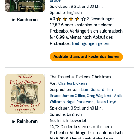
Bruce
Spieldauer: 6 Std. und 30 Min.
Sprache: Englisch
4,0
2 Bewertungen
Reinhören
12,62 €
oder kostenlos mit einem
Probeabo. Verlängert sich automatisch
für 6,99 €/Monat nach Ablauf des
Probeabos.
Bedingungen gelten
.
Audible Standard kostenlos testen
The Essential Dickens Christmas
Von:
Charles Dickens
Gesprochen von:
Liam Gerrard
,
Tim
Bruce
,
James Gillies
,
Greg Wagland
,
Malk
Williams
,
Nigel Patterson
,
Helen Lloyd
Spieldauer: 9 Std. und 40 Min.
Sprache: Englisch
Noch nicht bewertet
Reinhören
14,73 €
oder kostenlos mit einem
Probeabo. Verlängert sich automatisch