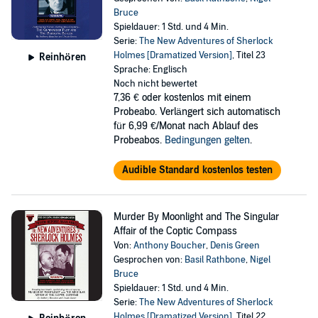
Bruce
Spieldauer: 1 Std. und 4 Min.
Serie:
The New Adventures of Sherlock
Holmes [Dramatized Version]
, Titel 23
Reinhören
Sprache: Englisch
Noch nicht bewertet
7,36 €
oder kostenlos mit einem
Probeabo. Verlängert sich automatisch
für 6,99 €/Monat nach Ablauf des
Probeabos.
Bedingungen gelten
.
Audible Standard kostenlos testen
Murder By Moonlight and The Singular
Affair of the Coptic Compass
Von:
Anthony Boucher
,
Denis Green
Gesprochen von:
Basil Rathbone
,
Nigel
Bruce
Spieldauer: 1 Std. und 4 Min.
Serie:
The New Adventures of Sherlock
Holmes [Dramatized Version]
, Titel 22