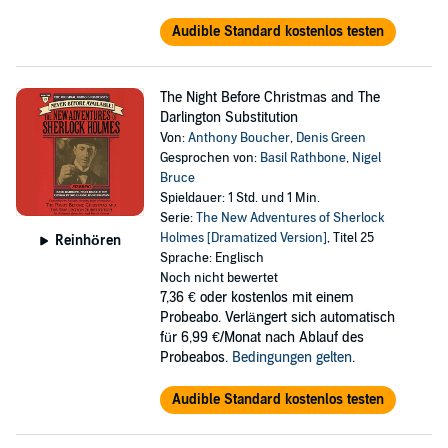
Audible Standard kostenlos testen
The Night Before Christmas and The
Darlington Substitution
Von:
Anthony Boucher
,
Denis Green
Gesprochen von:
Basil Rathbone
,
Nigel
Bruce
Spieldauer: 1 Std. und 1 Min.
Serie:
The New Adventures of Sherlock
Holmes [Dramatized Version]
, Titel 25
Reinhören
Sprache: Englisch
Noch nicht bewertet
7,36 €
oder kostenlos mit einem
Probeabo. Verlängert sich automatisch
für 6,99 €/Monat nach Ablauf des
Probeabos.
Bedingungen gelten
.
Audible Standard kostenlos testen