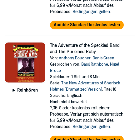
für 6,99 €/Monat nach Ablauf des
Probeabos.
Bedingungen gelten
.
Audible Standard kostenlos testen
The Adventure of the Speckled Band
and The Purloined Ruby
Von:
Anthony Boucher
,
Denis Green
Gesprochen von:
Basil Rathbone
,
Nigel
Bruce
Spieldauer: 1 Std. und 8 Min.
Serie:
The New Adventures of Sherlock
Holmes [Dramatized Version]
, Titel 18
Reinhören
Sprache: Englisch
Noch nicht bewertet
7,36 €
oder kostenlos mit einem
Probeabo. Verlängert sich automatisch
für 6,99 €/Monat nach Ablauf des
Probeabos.
Bedingungen gelten
.
Audible Standard kostenlos testen