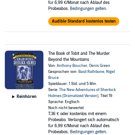
für 6,99 €/Monat nach Ablauf des
Probeabos.
Bedingungen gelten
.
Audible Standard kostenlos testen
The Book of Tobit and The Murder
Beyond the Mountains
Von:
Anthony Boucher
,
Denis Green
Gesprochen von:
Basil Rathbone
,
Nigel
Bruce
Spieldauer: 1 Std. und 5 Min.
Serie:
The New Adventures of Sherlock
Holmes [Dramatized Version]
, Titel 19
Reinhören
Sprache: Englisch
Noch nicht bewertet
7,36 €
oder kostenlos mit einem
Probeabo. Verlängert sich automatisch
für 6,99 €/Monat nach Ablauf des
Probeabos.
Bedingungen gelten
.