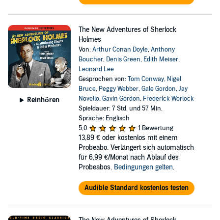
The New Adventures of Sherlock
Holmes
Von:
Arthur Conan Doyle
,
Anthony
Boucher
,
Denis Green
,
Edith Meiser
,
Leonard Lee
Gesprochen von:
Tom Conway
,
Nigel
Bruce
,
Peggy Webber
,
Gale Gordon
,
Jay
Novello
,
Gavin Gordon
,
Frederick Worlock
Reinhören
Spieldauer: 7 Std. und 57 Min.
Sprache: Englisch
5,0
1 Bewertung
13,89 €
oder kostenlos mit einem
Probeabo. Verlängert sich automatisch
für 6,99 €/Monat nach Ablauf des
Probeabos.
Bedingungen gelten
.
Audible Standard kostenlos testen