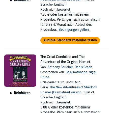
Reinhören
Sprache: Englisch
Noch nicht bewertet
7,36 €
oder kostenlos mit einem
Probeabo. Verlängert sich automatisch
für 6,99 €/Monat nach Ablauf des
Probeabos.
Bedingungen gelten
.
Audible Standard kostenlos testen
The Great Gondolofo and The
Adventure of the Original Hamlet
Von:
Anthony Boucher
,
Denis Green
Gesprochen von:
Basil Rathbone
,
Nigel
Bruce
Spieldauer: 1 Std. und 6 Min.
Serie:
The New Adventures of Sherlock
Holmes [Dramatized Version]
, Titel 21
Reinhören
Sprache: Englisch
Noch nicht bewertet
5,88 €
oder kostenlos mit einem
Probeabo. Verlängert sich automatisch