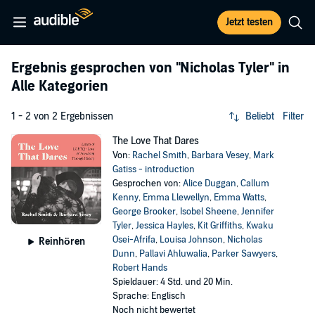
Jetzt testen
Ergebnis gesprochen von
"Nicholas Tyler"
in
Alle Kategorien
1 - 2 von 2 Ergebnissen
Beliebt
Filter
The Love That Dares
Von:
Rachel Smith
,
Barbara Vesey
,
Mark
Gatiss - introduction
Gesprochen von:
Alice Duggan
,
Callum
Kenny
,
Emma Llewellyn
,
Emma Watts
,
George Brooker
,
Isobel Sheene
,
Jennifer
Tyler
,
Jessica Hayles
,
Kit Griffiths
,
Kwaku
Osei-Afrifa
,
Louisa Johnson
,
Nicholas
Reinhören
Dunn
,
Pallavi Ahluwalia
,
Parker Sawyers
,
Robert Hands
Spieldauer: 4 Std. und 20 Min.
Sprache: Englisch
Noch nicht bewertet