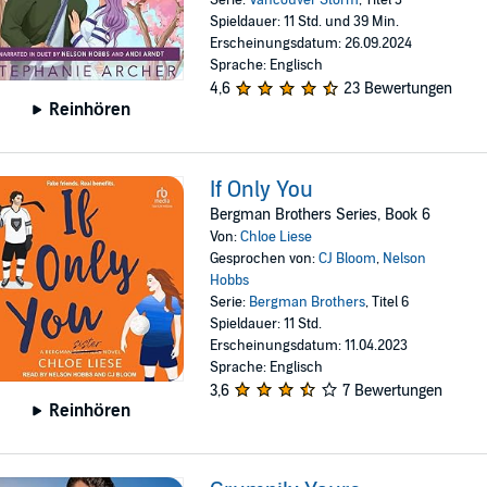
Serie:
Vancouver Storm
, Titel 3
Spieldauer: 11 Std. und 39 Min.
Erscheinungsdatum: 26.09.2024
Sprache: Englisch
4,6
23 Bewertungen
Reinhören
If Only You
Bergman Brothers Series, Book 6
Von:
Chloe Liese
Gesprochen von:
CJ Bloom
,
Nelson
Hobbs
Serie:
Bergman Brothers
, Titel 6
Spieldauer: 11 Std.
Erscheinungsdatum: 11.04.2023
Sprache: Englisch
3,6
7 Bewertungen
Reinhören