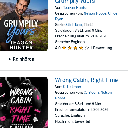
Grumpily Yours
Von:
Teagan Hunter
Gesprochen von:
Nelson Hobbs
,
Chloe
Ryan
Serie:
Stick Taps
, Titel 2
Spieldauer: 8 Std. und 9 Min.
Erscheinungsdatum: 21.07.2026
Sprache: Englisch
4,0
1 Bewertung
Reinhören
Wrong Cabin, Right Time
Von:
C. Hallman
Gesprochen von:
CJ Bloom
,
Nelson
Hobbs
Spieldauer: 8 Std. und 9 Min.
Erscheinungsdatum: 30.06.2026
Sprache: Englisch
Noch nicht bewertet