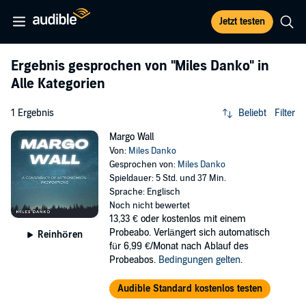
Jetzt testen
Ergebnis gesprochen von
"Miles Danko"
in
Alle Kategorien
1 Ergebnis
Beliebt
Filter
Margo Wall
Von:
Miles Danko
Gesprochen von:
Miles Danko
Spieldauer: 5 Std. und 37 Min.
Sprache: Englisch
Noch nicht bewertet
13,33 €
oder kostenlos mit einem
Probeabo. Verlängert sich automatisch
Reinhören
für 6,99 €/Monat nach Ablauf des
Probeabos.
Bedingungen gelten
.
Audible Standard kostenlos testen