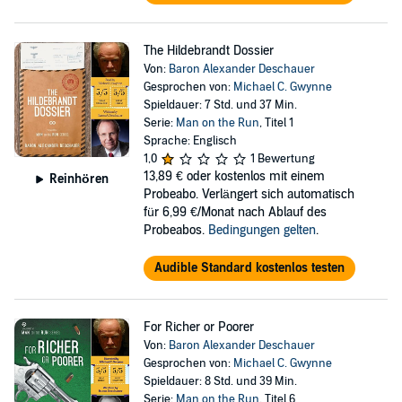
The Hildebrandt Dossier
Von:
Baron Alexander Deschauer
Gesprochen von:
Michael C. Gwynne
Spieldauer: 7 Std. und 37 Min.
Serie:
Man on the Run
, Titel 1
Sprache: Englisch
1,0
1 Bewertung
13,89 €
oder kostenlos mit einem
Reinhören
Probeabo. Verlängert sich automatisch
für 6,99 €/Monat nach Ablauf des
Probeabos.
Bedingungen gelten
.
Audible Standard kostenlos testen
For Richer or Poorer
Von:
Baron Alexander Deschauer
Gesprochen von:
Michael C. Gwynne
Spieldauer: 8 Std. und 39 Min.
Serie:
Man on the Run
, Titel 6