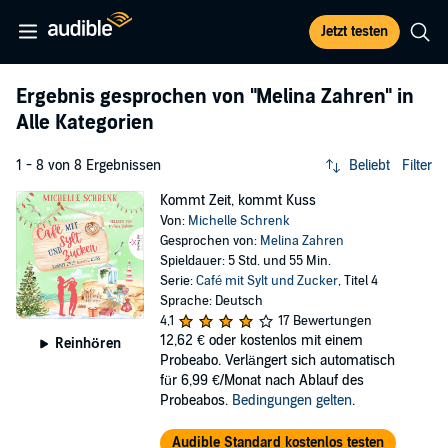
Jetzt testen
Ergebnis gesprochen von
"Melina Zahren"
in
Alle Kategorien
1 - 8 von 8 Ergebnissen
Beliebt
Filter
Kommt Zeit, kommt Kuss
Von:
Michelle Schrenk
Gesprochen von:
Melina Zahren
Spieldauer: 5 Std. und 55 Min.
Serie:
Café mit Sylt und Zucker
, Titel 4
Sprache: Deutsch
4,1
17 Bewertungen
12,62 €
oder kostenlos mit einem
Reinhören
Probeabo. Verlängert sich automatisch
für 6,99 €/Monat nach Ablauf des
Probeabos.
Bedingungen gelten
.
Audible Standard kostenlos testen