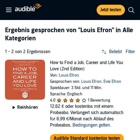
Jetzt testen
Ergebnis gesprochen von
"Louis Efron"
in Alle
Kategorien
1 - 2 von 2 Ergebnissen
Beliebt
Filter
How to Find a Job, Career and Life You
Love (2nd Edition)
Von:
Louis Efron
Gesprochen von:
Louis Efron
,
Evie Efron
Spieldauer: 3 Std. und 11 Min.
Sprache: Englisch
4,0
1 Bewertung
12,62 €
oder kostenlos mit einem
Reinhören
Probeabo. Verlängert sich automatisch
für 6,99 €/Monat nach Ablauf des
Probeabos.
Bedingungen gelten
.
Audible Standard kostenlos testen