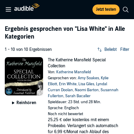
Jetzt testen
Ergebnis gesprochen von
"Lisa White"
in Alle
Kategorien
1 - 10 von 10 Ergebnissen
Beliebt
Filter
The Katherine Mansfield Special
Collection
Von:
Katherine Mansfield
Gesprochen von:
Amy Soakes
,
Kylie
Elliott
,
Erin White
,
Lisa Giles
,
Lyndal
Curran Doolan
,
Naomi Barton
,
Susannah
Fullerton
,
Sarah Bacaller
Spieldauer: 23 Std. und 28 Min.
Reinhören
Sprache: Englisch
Noch nicht bewertet
25,25 €
oder kostenlos mit einem
Probeabo. Verlängert sich automatisch
für 6,99 €/Monat nach Ablauf des