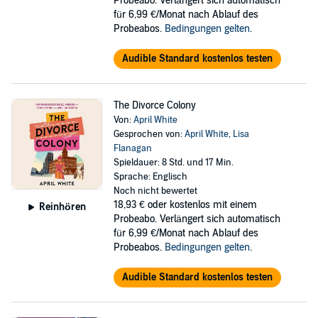
Probeabo. Verlängert sich automatisch
für 6,99 €/Monat nach Ablauf des
Probeabos.
Bedingungen gelten
.
Audible Standard kostenlos testen
The Divorce Colony
Von:
April White
Gesprochen von:
April White
,
Lisa
Flanagan
Spieldauer: 8 Std. und 17 Min.
Sprache: Englisch
Noch nicht bewertet
18,93 €
oder kostenlos mit einem
Reinhören
Probeabo. Verlängert sich automatisch
für 6,99 €/Monat nach Ablauf des
Probeabos.
Bedingungen gelten
.
Audible Standard kostenlos testen