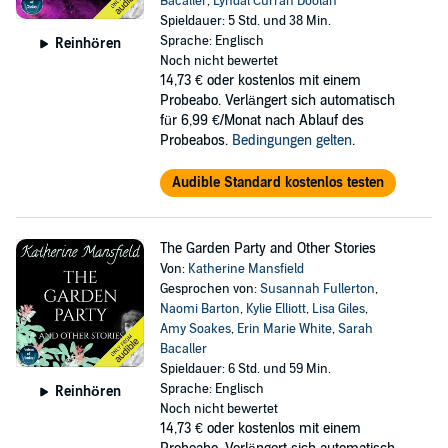
Bacaller
,
Lyndal Curran Doolan
Spieldauer: 5 Std. und 38 Min.
Sprache: Englisch
Reinhören
Noch nicht bewertet
14,73 €
oder kostenlos mit einem
Probeabo. Verlängert sich automatisch
für 6,99 €/Monat nach Ablauf des
Probeabos.
Bedingungen gelten
.
Audible Standard kostenlos testen
The Garden Party and Other Stories
Von:
Katherine Mansfield
Gesprochen von:
Susannah Fullerton
,
Naomi Barton
,
Kylie Elliott
,
Lisa Giles
,
Amy Soakes
,
Erin Marie White
,
Sarah
Bacaller
Spieldauer: 6 Std. und 59 Min.
Sprache: Englisch
Reinhören
Noch nicht bewertet
14,73 €
oder kostenlos mit einem