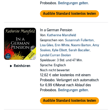
Probeabos.
Bedingungen gelten
.
Audible Standard kostenlos testen
In a German Pension
Von:
Katherine Mansfield
Gesprochen von:
Susannah Fullerton
,
Lisa Giles
,
Erin White
,
Naomi Barton
,
Amy
Soakes
,
Kylie Elliott
,
Sarah Bacaller
,
Lyndal Curran Doolan
Spieldauer: 3 Std. und 47 Min.
Sprache: Englisch
Reinhören
Noch nicht bewertet
12,62 €
oder kostenlos mit einem
Probeabo. Verlängert sich automatisch
für 6,99 €/Monat nach Ablauf des
Probeabos.
Bedingungen gelten
.
Audible Standard kostenlos testen