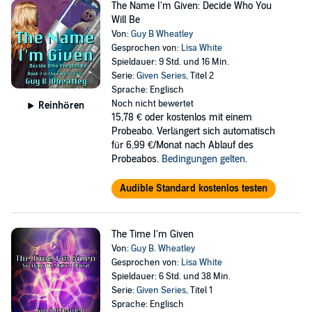
The Name I'm Given: Decide Who You
Will Be
Von:
Guy B Wheatley
Gesprochen von:
Lisa White
Spieldauer: 9 Std. und 16 Min.
Serie:
Given Series
, Titel 2
Sprache: Englisch
Noch nicht bewertet
Reinhören
15,78 €
oder kostenlos mit einem
Probeabo. Verlängert sich automatisch
für 6,99 €/Monat nach Ablauf des
Probeabos.
Bedingungen gelten
.
Audible Standard kostenlos testen
The Time I'm Given
Von:
Guy B. Wheatley
Gesprochen von:
Lisa White
Spieldauer: 6 Std. und 38 Min.
Serie:
Given Series
, Titel 1
Sprache: Englisch