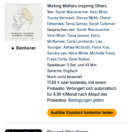
Working Mothers Inspiring Others
Von:
Sarah Maconachie
,
Vicki Wren
,
Tracey Vermaak
,
Stacey Webb
,
Cheryl
Edwardes
,
Tania Gomez
,
Sarah Coleman
Gesprochen von:
Sarah Maconachie
,
Vicki Wren
,
Tania Gomez
,
Kerry
McNamee
,
Carla Lombardo
,
Lisa
Younger
,
Ashley McGrath
,
Fiona Yue
,
Reinhören
Sandra Lee
,
Alicia White
,
Michelle Travis
,
Freya Corby
,
Dave Stokes
Spieldauer: 5 Std. und 45 Min.
Sprache: Englisch
Noch nicht bewertet
17,89 €
oder kostenlos mit einem
Probeabo. Verlängert sich automatisch
für 6,99 €/Monat nach Ablauf des
Probeabos.
Bedingungen gelten
.
Audible Standard kostenlos testen