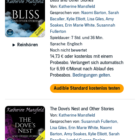
Bliss and Other Stories
Von:
Katherine Mansfield
Gesprochen von:
Naomi Barton
,
Sarah
Bacaller
,
Kylie Elliott
,
Lisa Giles
,
Amy
Soakes
,
Erin Marie White
,
Susannah
Fullerton
Spieldauer: 7 Std. und 36 Min.
Sprache: Englisch
Reinhören
Noch nicht bewertet
14,73 €
oder kostenlos mit einem
Probeabo. Verlängert sich automatisch
für 6,99 €/Monat nach Ablauf des
Probeabos.
Bedingungen gelten
.
Audible Standard kostenlos testen
The Dove's Nest and Other Stories
Von:
Katherine Mansfield
Gesprochen von:
Susannah Fullerton
,
Lisa Giles
,
Erin Marie White
,
Naomi
Barton
,
Amy Soakes
,
Kylie Elliott
,
Sarah