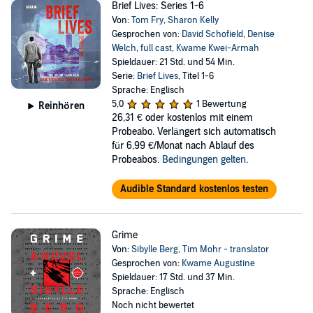
Brief Lives: Series 1-6
Von:
Tom Fry
,
Sharon Kelly
Gesprochen von:
David Schofield
,
Denise
Welch
,
full cast
,
Kwame Kwei-Armah
Spieldauer: 21 Std. und 54 Min.
Serie:
Brief Lives
, Titel 1-6
Sprache: Englisch
5,0
1 Bewertung
Reinhören
26,31 €
oder kostenlos mit einem
Probeabo. Verlängert sich automatisch
für 6,99 €/Monat nach Ablauf des
Probeabos.
Bedingungen gelten
.
Audible Standard kostenlos testen
Grime
Von:
Sibylle Berg
,
Tim Mohr - translator
Gesprochen von:
Kwame Augustine
Spieldauer: 17 Std. und 37 Min.
Sprache: Englisch
Noch nicht bewertet