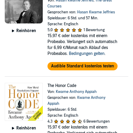
Von:
Hasan Kwame Jeffries
,
The Great
Courses
Gesprochen von:
Hasan Kwame Jeffries
Spieldauer: 6 Std. und 57 Min.
Sprache: Englisch
5,0
1 Bewertung
Reinhören
15,97 €
oder kostenlos mit einem
Probeabo. Verlängert sich automatisch
für 6,99 €/Monat nach Ablauf des
Probeabos.
Bedingungen gelten
.
Audible Standard kostenlos testen
The Honor Code
Von:
Kwame Anthony Appiah
Gesprochen von:
Kwame Anthony
Appiah
Spieldauer: 6 Std.
Sprache: Englisch
4,3
6 Bewertungen
15,97 €
oder kostenlos mit einem
Reinhören