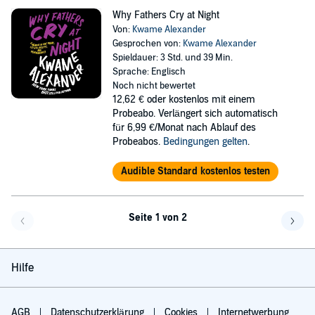
Why Fathers Cry at Night
Von:
Kwame Alexander
Gesprochen von:
Kwame Alexander
Spieldauer: 3 Std. und 39 Min.
Sprache: Englisch
Noch nicht bewertet
12,62 €
oder kostenlos mit einem
Probeabo. Verlängert sich automatisch
für 6,99 €/Monat nach Ablauf des
Probeabos.
Bedingungen gelten
.
Audible Standard kostenlos testen
Seite 1 von 2
Eine Seite zurück
Eine 
Hilfe
AGB
Datenschutzerklärung
Cookies
Internetwerbung