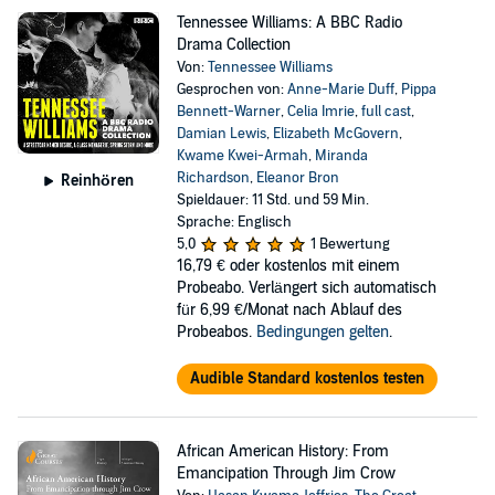
Tennessee Williams: A BBC Radio
Drama Collection
Von:
Tennessee Williams
Gesprochen von:
Anne-Marie Duff
,
Pippa
Bennett-Warner
,
Celia Imrie
,
full cast
,
Damian Lewis
,
Elizabeth McGovern
,
Kwame Kwei-Armah
,
Miranda
Richardson
,
Eleanor Bron
Reinhören
Spieldauer: 11 Std. und 59 Min.
Sprache: Englisch
5,0
1 Bewertung
16,79 €
oder kostenlos mit einem
Probeabo. Verlängert sich automatisch
für 6,99 €/Monat nach Ablauf des
Probeabos.
Bedingungen gelten
.
Audible Standard kostenlos testen
African American History: From
Emancipation Through Jim Crow