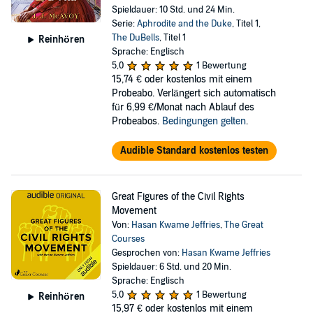
Spieldauer: 10 Std. und 24 Min.
Serie:
Aphrodite and the Duke
, Titel 1,
The DuBells
, Titel 1
Reinhören
Sprache: Englisch
5,0
1 Bewertung
15,74 €
oder kostenlos mit einem
Probeabo. Verlängert sich automatisch
für 6,99 €/Monat nach Ablauf des
Probeabos.
Bedingungen gelten
.
Audible Standard kostenlos testen
Great Figures of the Civil Rights
Movement
Von:
Hasan Kwame Jeffries
,
The Great
Courses
Gesprochen von:
Hasan Kwame Jeffries
Spieldauer: 6 Std. und 20 Min.
Sprache: Englisch
5,0
1 Bewertung
Reinhören
15,97 €
oder kostenlos mit einem