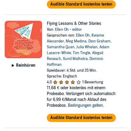
Audible Standard kostenlos testen
Flying Lessons & Other Stories
Von:
Ellen Oh - editor
Gesprochen von:
Ellen Oh
,
Kwame
Alexander
,
Meg Medina
,
Dion Graham
,
Samantha Quan
,
Julia Whelan
,
Adam
Lazarre-White
,
Tim Tingle
,
Abigail
Revasch
,
Sunil Malhotra
,
Dominic
Hoffman
Reinhören
Spieldauer: 4 Std. und 35 Min.
Sprache: Englisch
4,0
1 Bewertung
11,68 €
oder kostenlos mit einem
Probeabo. Verlängert sich automatisch
für 6,99 €/Monat nach Ablauf des
Probeabos.
Bedingungen gelten
.
Audible Standard kostenlos testen