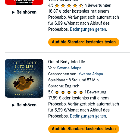
4,5
4 Bewertungen
16,87 €
oder kostenlos mit einem
Reinhören
Probeabo. Verlängert sich automatisch
für 6,99 €/Monat nach Ablauf des
Probeabos.
Bedingungen gelten
.
Audible Standard kostenlos testen
Out of Body into Life
Von:
Kwame Adapa
Gesprochen von:
Kwame Adapa
Spieldauer: 8 Std. und 57 Min.
Sprache: Englisch
5,0
1 Bewertung
17,89 €
oder kostenlos mit einem
Probeabo. Verlängert sich automatisch
Reinhören
für 6,99 €/Monat nach Ablauf des
Probeabos.
Bedingungen gelten
.
Audible Standard kostenlos testen