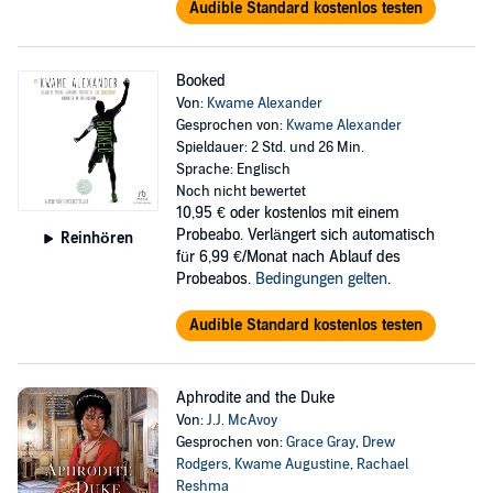
Audible Standard kostenlos testen
Booked
Von:
Kwame Alexander
Gesprochen von:
Kwame Alexander
Spieldauer: 2 Std. und 26 Min.
Sprache: Englisch
Noch nicht bewertet
10,95 €
oder kostenlos mit einem
Probeabo. Verlängert sich automatisch
Reinhören
für 6,99 €/Monat nach Ablauf des
Probeabos.
Bedingungen gelten
.
Audible Standard kostenlos testen
Aphrodite and the Duke
Von:
J.J. McAvoy
Gesprochen von:
Grace Gray
,
Drew
Rodgers
,
Kwame Augustine
,
Rachael
Reshma