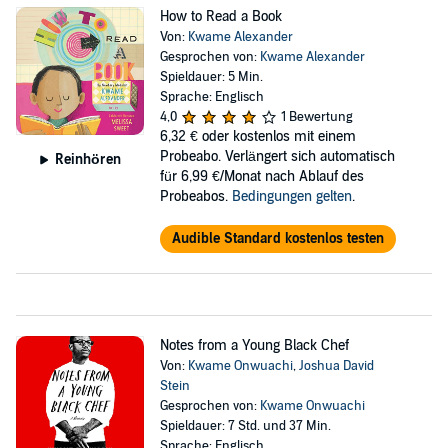
How to Read a Book
Von:
Kwame Alexander
Gesprochen von:
Kwame Alexander
Spieldauer: 5 Min.
Sprache: Englisch
4,0
1 Bewertung
6,32 €
oder kostenlos mit einem
Probeabo. Verlängert sich automatisch
Reinhören
für 6,99 €/Monat nach Ablauf des
Probeabos.
Bedingungen gelten
.
Audible Standard kostenlos testen
Notes from a Young Black Chef
Von:
Kwame Onwuachi
,
Joshua David
Stein
Gesprochen von:
Kwame Onwuachi
Spieldauer: 7 Std. und 37 Min.
Sprache: Englisch