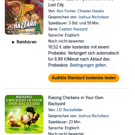
Lost City
Von:
Ron Fortier
,
Chester Hawks
Gesprochen von:
Joshua Nicholson
Spieldauer: 3 Std. und 59 Min.
Serie:
Captain Hazzard
Sprache: Englisch
Noch nicht bewertet
Reinhören
10,52 €
oder kostenlos mit einem
Probeabo. Verlängert sich automatisch
für 6,99 €/Monat nach Ablauf des
Probeabos.
Bedingungen gelten
.
Audible Standard kostenlos testen
Raising Chickens in Your Own
Backyard
Von:
J.D. Rockefeller
Gesprochen von:
Joshua Nicholson
Spieldauer: 23 Min.
Sprache: Englisch
Noch nicht bewertet