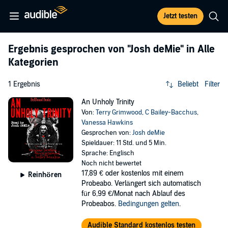
Jetzt testen
Ergebnis gesprochen von
"Josh deMie"
in Alle
Kategorien
1 Ergebnis
Beliebt
Filter
An Unholy Trinity
Von:
Terry Grimwood
,
C Bailey-Bacchus
,
Vanessa Hawkins
Gesprochen von:
Josh deMie
Spieldauer: 11 Std. und 5 Min.
Sprache: Englisch
Noch nicht bewertet
17,89 €
oder kostenlos mit einem
Reinhören
Probeabo. Verlängert sich automatisch
für 6,99 €/Monat nach Ablauf des
Probeabos.
Bedingungen gelten
.
Audible Standard kostenlos testen