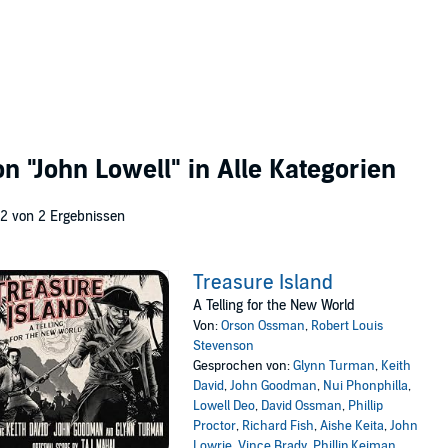
von
"John Lowell"
in Alle Kategorien
 2 von 2 Ergebnissen
Treasure Island
A Telling for the New World
Von:
Orson Ossman
,
Robert Louis
Stevenson
Gesprochen von:
Glynn Turman
,
Keith
David
,
John Goodman
,
Nui Phonphilla
,
Lowell Deo
,
David Ossman
,
Phillip
Proctor
,
Richard Fish
,
Aishe Keita
,
John
Lowrie
,
Vince Brady
,
Phillip Keiman
,