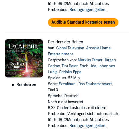
für 6,99 €/Monat nach Ablauf des
Probeabos.
Bedingungen gelten
.
Audible Standard kostenlos testen
Der Herr der Ratten
Von:
Global Television
,
Arcadia Home
Entertainment
Gesprochen von:
Markus Otmer
,
Jürgen
Gerkov
,
Tini Beier
,
Erich Ude
,
Johannes
Lubig
,
Fridolin Eppe
Spieldauer: 53 Min.
Serie:
Excalibur - Das Zauberschwert
,
Reinhören
Titel 3
Sprache: Deutsch
Noch nicht bewertet
6,32 €
oder kostenlos mit einem
Probeabo. Verlängert sich automatisch
für 6,99 €/Monat nach Ablauf des
Probeabos.
Bedingungen gelten
.