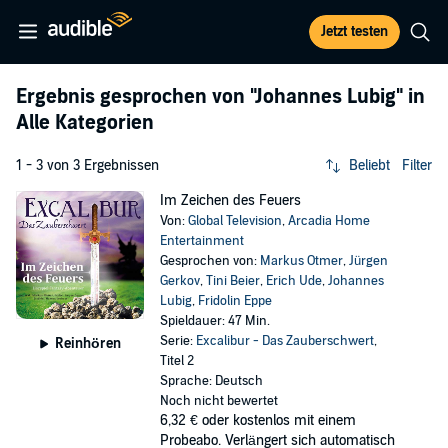
Jetzt testen
Ergebnis gesprochen von
"Johannes Lubig"
in
Alle Kategorien
1 - 3 von 3 Ergebnissen
Beliebt
Filter
Im Zeichen des Feuers
Von:
Global Television
,
Arcadia Home
Entertainment
Gesprochen von:
Markus Otmer
,
Jürgen
Gerkov
,
Tini Beier
,
Erich Ude
,
Johannes
Lubig
,
Fridolin Eppe
Spieldauer: 47 Min.
Serie:
Excalibur - Das Zauberschwert
,
Reinhören
Titel 2
Sprache: Deutsch
Noch nicht bewertet
6,32 €
oder kostenlos mit einem
Probeabo. Verlängert sich automatisch