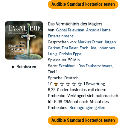
Audible Standard kostenlos testen
Das Vermächtnis des Magiers
Von:
Global Television
,
Arcadia Home
Entertainment
Gesprochen von:
Markus Otmer
,
Jürgen
Gerkov
,
Tini Beier
,
Erich Ude
,
Johannes
Lubig
,
Fridolin Eppe
Spieldauer: 50 Min.
Serie:
Excalibur - Das Zauberschwert
,
Reinhören
Titel 1
Sprache: Deutsch
1,0
1 Bewertung
6,32 €
oder kostenlos mit einem
Probeabo. Verlängert sich automatisch
für 6,99 €/Monat nach Ablauf des
Probeabos.
Bedingungen gelten
.
Audible Standard kostenlos testen