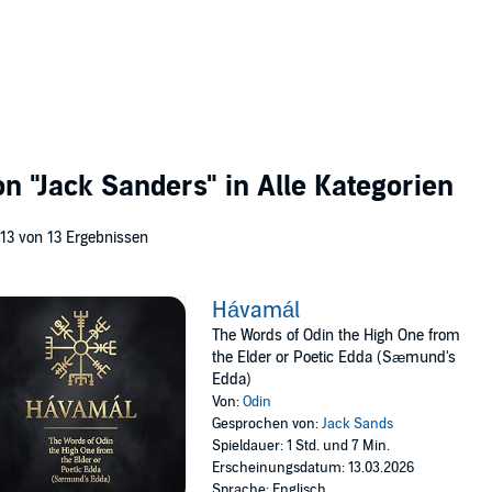
von
"Jack Sanders"
in Alle Kategorien
 13 von 13 Ergebnissen
Hávamál
The Words of Odin the High One from
the Elder or Poetic Edda (Sæmund's
Edda)
Von:
Odin
Gesprochen von:
Jack Sands
Spieldauer: 1 Std. und 7 Min.
Erscheinungsdatum: 13.03.2026
Sprache: Englisch