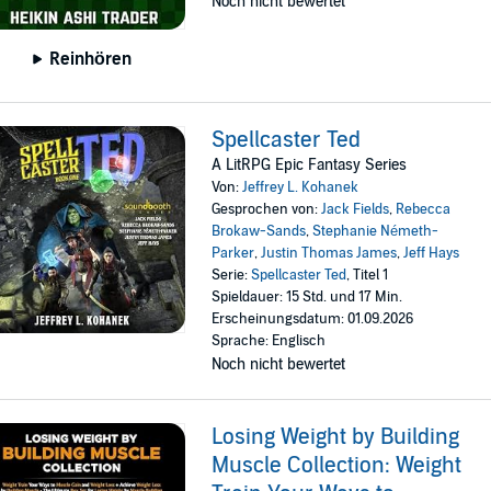
Noch nicht bewertet
Reinhören
Spellcaster Ted
A LitRPG Epic Fantasy Series
Von:
Jeffrey L. Kohanek
Gesprochen von:
Jack Fields
,
Rebecca
Brokaw-Sands
,
Stephanie Németh-
Parker
,
Justin Thomas James
,
Jeff Hays
Serie:
Spellcaster Ted
, Titel 1
Spieldauer: 15 Std. und 17 Min.
Erscheinungsdatum: 01.09.2026
Sprache: Englisch
Noch nicht bewertet
Losing Weight by Building
Muscle Collection: Weight