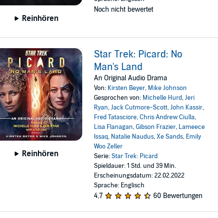
Noch nicht bewertet
Reinhören
Star Trek: Picard: No
Man's Land
An Original Audio Drama
Von:
Kirsten Beyer
,
Mike Johnson
Gesprochen von:
Michelle Hurd
,
Jeri
Ryan
,
Jack Cutmore-Scott
,
John Kassir
,
Fred Tatasciore
,
Chris Andrew Ciulla
,
Lisa Flanagan
,
Gibson Frazier
,
Lameece
Issaq
,
Natalie Naudus
,
Xe Sands
,
Emily
Woo Zeller
Reinhören
Serie:
Star Trek: Picard
Spieldauer: 1 Std. und 39 Min.
Erscheinungsdatum: 22.02.2022
Sprache: Englisch
4,7
60 Bewertungen