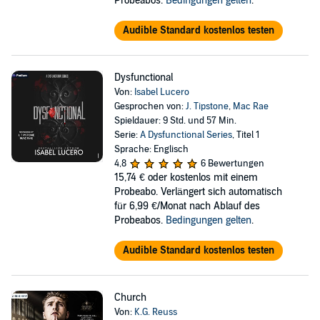
Probeabos.
Bedingungen gelten
.
Audible Standard kostenlos testen
Dysfunctional
Von:
Isabel Lucero
Gesprochen von:
J. Tipstone
,
Mac Rae
Spieldauer: 9 Std. und 57 Min.
Serie:
A Dysfunctional Series
, Titel 1
Sprache: Englisch
4,8
6 Bewertungen
15,74 €
oder kostenlos mit einem
Probeabo. Verlängert sich automatisch
für 6,99 €/Monat nach Ablauf des
Probeabos.
Bedingungen gelten
.
Audible Standard kostenlos testen
Church
Von:
K.G. Reuss