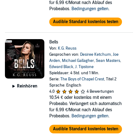
für 6,99 €/Monat nach Ablauf des
Probeabos.
Bedingungen gelten
.
Audible Standard kostenlos testen
Bells
Von:
K.G. Reuss
Gesprochen von:
Desiree Ketchum
,
Joe
Arden
,
Michael Gallagher
,
Sean Masters
,
Edward Black
,
J. Tipstone
Spieldauer: 4 Std. und 1 Min.
Serie:
The Boys of Chapel Crest
, Titel 2
Sprache: Englisch
Reinhören
4,0
4 Bewertungen
10,54 €
oder kostenlos mit einem
Probeabo. Verlängert sich automatisch
für 6,99 €/Monat nach Ablauf des
Probeabos.
Bedingungen gelten
.
Audible Standard kostenlos testen