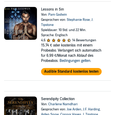
Lessons in Sin
Von:
Pam Godwin
Gesprochen von:
Stephanie Rose
,
J.
Tipstone
Spieldauer: 10 Std. und 22 Min.
Sprache: Englisch
4,6
14 Bewertungen
15,74 €
oder kostenlos mit einem
Probeabo. Verlängert sich automatisch
für 6,99 €/Monat nach Ablauf des
Probeabos.
Bedingungen gelten
.
Audible Standard kostenlos testen
Serendipity Collection
Von:
Charlene Namdhari
Gesprochen von:
Joe Arden
,
J.F. Harding
,
Aiden Snow
,
Connor Hayes
,
J. Tipstone
,