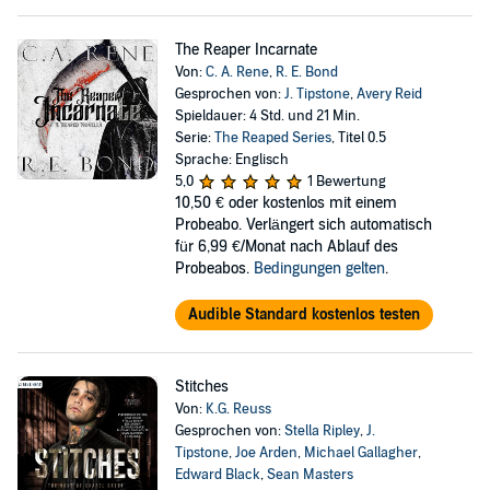
The Reaper Incarnate
Von:
C. A. Rene
,
R. E. Bond
Gesprochen von:
J. Tipstone
,
Avery Reid
Spieldauer: 4 Std. und 21 Min.
Serie:
The Reaped Series
, Titel 0.5
Sprache: Englisch
5,0
1 Bewertung
10,50 €
oder kostenlos mit einem
Probeabo. Verlängert sich automatisch
für 6,99 €/Monat nach Ablauf des
Probeabos.
Bedingungen gelten
.
Audible Standard kostenlos testen
Stitches
Von:
K.G. Reuss
Gesprochen von:
Stella Ripley
,
J.
Tipstone
,
Joe Arden
,
Michael Gallagher
,
Edward Black
,
Sean Masters