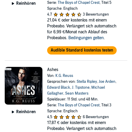
Serie:
The Boys of Chapel Crest
, Titel 5
Reinhören
Sprache: Englisch
4,7
3 Bewertungen
21,04 €
oder kostenlos mit einem
Probeabo. Verlängert sich automatisch
für 6,99 €/Monat nach Ablauf des
Probeabos.
Bedingungen gelten
.
Audible Standard kostenlos testen
Ashes
Von:
K.G. Reuss
Gesprochen von:
Stella Ripley
,
Joe Arden
,
Edward Black
,
J. Tipstone
,
Michael
Gallagher
,
Sean Masters
Spieldauer: 11 Std. und 48 Min.
Serie:
The Boys of Chapel Crest
, Titel 3
Sprache: Englisch
Reinhören
4,5
6 Bewertungen
17,87 €
oder kostenlos mit einem
Probeabo. Verlängert sich automatisch