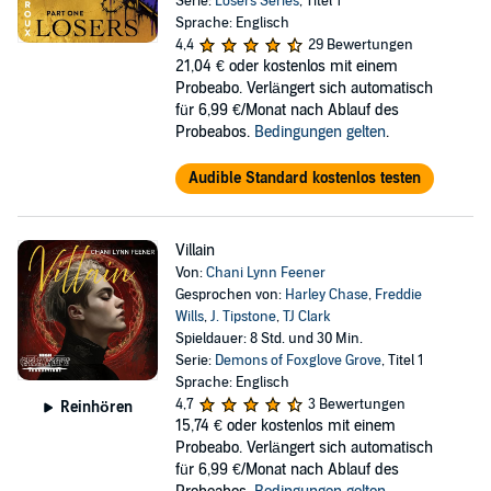
Serie:
Losers Series
, Titel 1
Sprache: Englisch
4,4
29 Bewertungen
21,04 €
oder kostenlos mit einem
Probeabo. Verlängert sich automatisch
für 6,99 €/Monat nach Ablauf des
Probeabos.
Bedingungen gelten
.
Audible Standard kostenlos testen
Villain
Von:
Chani Lynn Feener
Gesprochen von:
Harley Chase
,
Freddie
Wills
,
J. Tipstone
,
TJ Clark
Spieldauer: 8 Std. und 30 Min.
Serie:
Demons of Foxglove Grove
, Titel 1
Sprache: Englisch
4,7
3 Bewertungen
Reinhören
15,74 €
oder kostenlos mit einem
Probeabo. Verlängert sich automatisch
für 6,99 €/Monat nach Ablauf des