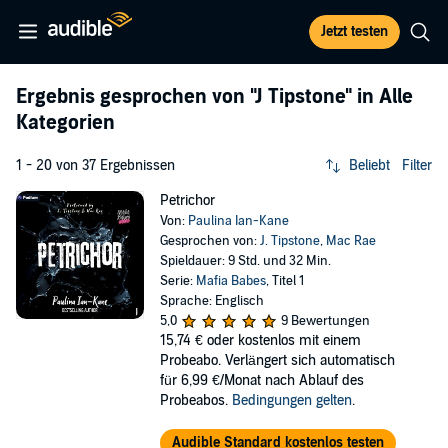
Jetzt testen
Ergebnis gesprochen von
"J Tipstone"
in Alle
Kategorien
1 - 20 von 37 Ergebnissen
Beliebt
Filter
Petrichor
Von:
Paulina Ian-Kane
Gesprochen von:
J. Tipstone
,
Mac Rae
Spieldauer: 9 Std. und 32 Min.
Serie:
Mafia Babes
, Titel 1
Sprache: Englisch
5,0
9 Bewertungen
15,74 €
oder kostenlos mit einem
Probeabo. Verlängert sich automatisch
für 6,99 €/Monat nach Ablauf des
Probeabos.
Bedingungen gelten
.
Audible Standard kostenlos testen