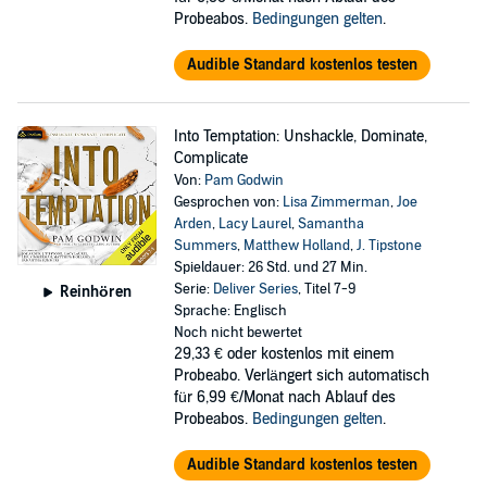
Probeabos.
Bedingungen gelten
.
Audible Standard kostenlos testen
Into Temptation: Unshackle, Dominate,
Complicate
Von:
Pam Godwin
Gesprochen von:
Lisa Zimmerman
,
Joe
Arden
,
Lacy Laurel
,
Samantha
Summers
,
Matthew Holland
,
J. Tipstone
Spieldauer: 26 Std. und 27 Min.
Serie:
Deliver Series
, Titel 7-9
Reinhören
Sprache: Englisch
Noch nicht bewertet
29,33 €
oder kostenlos mit einem
Probeabo. Verlängert sich automatisch
für 6,99 €/Monat nach Ablauf des
Probeabos.
Bedingungen gelten
.
Audible Standard kostenlos testen