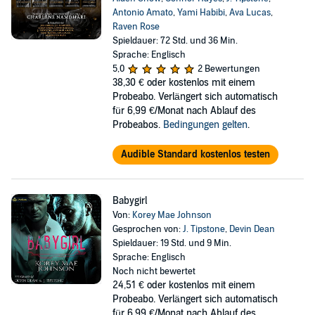
Antonio Amato
,
Yami Habibi
,
Ava Lucas
,
Raven Rose
Spieldauer: 72 Std. und 36 Min.
Sprache: Englisch
5,0
2 Bewertungen
38,30 €
oder kostenlos mit einem
Probeabo. Verlängert sich automatisch
für 6,99 €/Monat nach Ablauf des
Probeabos.
Bedingungen gelten
.
Audible Standard kostenlos testen
Babygirl
Von:
Korey Mae Johnson
Gesprochen von:
J. Tipstone
,
Devin Dean
Spieldauer: 19 Std. und 9 Min.
Sprache: Englisch
Noch nicht bewertet
24,51 €
oder kostenlos mit einem
Probeabo. Verlängert sich automatisch
für 6,99 €/Monat nach Ablauf des