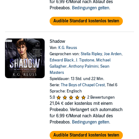
für 6,99 €/Monat nach Ablauf des
Probeabos.
Bedingungen gelten
.
Audible Standard kostenlos testen
Shadow
Von:
K.G. Reuss
Gesprochen von:
Stella Ripley
,
Joe Arden
,
Edward Black
,
J. Tipstone
,
Michael
Gallagher
,
Anthony Palmini
,
Sean
Masters
Spieldauer: 13 Std. und 22 Min.
Serie:
The Boys of Chapel Crest
, Titel 6
Sprache: Englisch
5,0
2 Bewertungen
21,04 €
oder kostenlos mit einem
Probeabo. Verlängert sich automatisch
für 6,99 €/Monat nach Ablauf des
Probeabos.
Bedingungen gelten
.
Audible Standard kostenlos testen