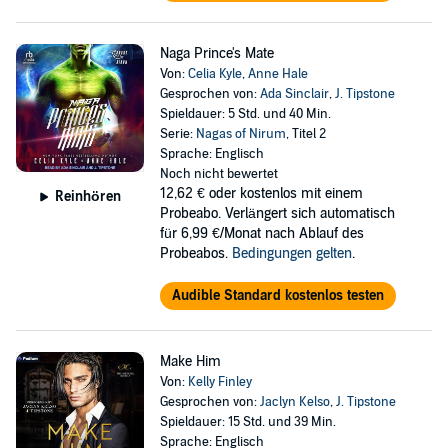
Naga Prince's Mate
Von:
Celia Kyle
,
Anne Hale
Gesprochen von:
Ada Sinclair
,
J. Tipstone
Spieldauer: 5 Std. und 40 Min.
Serie:
Nagas of Nirum
, Titel 2
Sprache: Englisch
Noch nicht bewertet
12,62 €
oder kostenlos mit einem
Reinhören
Probeabo. Verlängert sich automatisch
für 6,99 €/Monat nach Ablauf des
Probeabos.
Bedingungen gelten
.
Audible Standard kostenlos testen
Make Him
Von:
Kelly Finley
Gesprochen von:
Jaclyn Kelso
,
J. Tipstone
Spieldauer: 15 Std. und 39 Min.
Sprache: Englisch