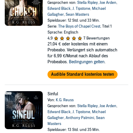
Gesprochen von:
Stella Ripley
,
Joe Arden
,
Edward Black
,
J. Tipstone
,
Michael
Gallagher
,
Sean Masters
Spieldauer: 12 Std. und 33 Min.
Serie:
The Boys of Chapel Crest
, Titel 1
Sprache: Englisch
4,9
7 Bewertungen
21,04 €
oder kostenlos mit einem
Probeabo. Verlängert sich automatisch
für 6,99 €/Monat nach Ablauf des
Probeabos.
Bedingungen gelten
.
Audible Standard kostenlos testen
Sinful
Von:
K.G. Reuss
Gesprochen von:
Stella Ripley
,
Joe Arden
,
Edward Black
,
J. Tipstone
,
Michael
Gallagher
,
Anthony Palmini
,
Sean
Masters
Spieldauer: 13 Std. und 35 Min.