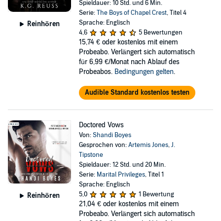
Spieldauer: 10 Std. und 6 Min.
Serie:
The Boys of Chapel Crest
, Titel 4
Sprache: Englisch
Reinhören
4,6
5 Bewertungen
15,74 €
oder kostenlos mit einem
Probeabo. Verlängert sich automatisch
für 6,99 €/Monat nach Ablauf des
Probeabos.
Bedingungen gelten
.
Audible Standard kostenlos testen
Doctored Vows
Von:
Shandi Boyes
Gesprochen von:
Artemis Jones
,
J.
Tipstone
Spieldauer: 12 Std. und 20 Min.
Serie:
Marital Privileges
, Titel 1
Sprache: Englisch
5,0
1 Bewertung
Reinhören
21,04 €
oder kostenlos mit einem
Probeabo. Verlängert sich automatisch