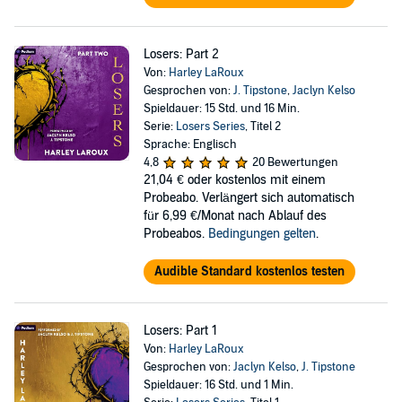
Losers: Part 2
Von:
Harley LaRoux
Gesprochen von:
J. Tipstone
,
Jaclyn Kelso
Spieldauer: 15 Std. und 16 Min.
Serie:
Losers Series
, Titel 2
Sprache: Englisch
4,8
20 Bewertungen
21,04 €
oder kostenlos mit einem
Probeabo. Verlängert sich automatisch
für 6,99 €/Monat nach Ablauf des
Probeabos.
Bedingungen gelten
.
Audible Standard kostenlos testen
Losers: Part 1
Von:
Harley LaRoux
Gesprochen von:
Jaclyn Kelso
,
J. Tipstone
Spieldauer: 16 Std. und 1 Min.