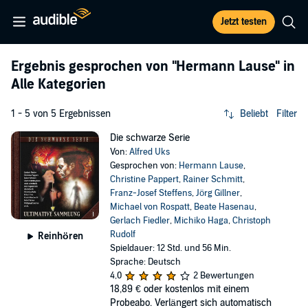
Jetzt testen
Ergebnis gesprochen von
"Hermann Lause"
in
Alle Kategorien
1 - 5 von 5 Ergebnissen
Beliebt
Filter
Die schwarze Serie
Von:
Alfred Uks
Gesprochen von:
Hermann Lause
,
Christine Pappert
,
Rainer Schmitt
,
Franz-Josef Steffens
,
Jörg Gillner
,
Michael von Rospatt
,
Beate Hasenau
,
Gerlach Fiedler
,
Michiko Haga
,
Christoph
Rudolf
Reinhören
Spieldauer: 12 Std. und 56 Min.
Sprache: Deutsch
4,0
2 Bewertungen
18,89 €
oder kostenlos mit einem
Probeabo. Verlängert sich automatisch