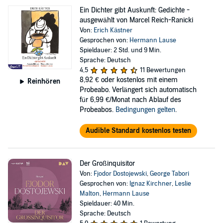
Ein Dichter gibt Auskunft: Gedichte -
ausgewählt von Marcel Reich-Ranicki
Von:
Erich Kästner
Gesprochen von:
Hermann Lause
Spieldauer: 2 Std. und 9 Min.
Sprache: Deutsch
4,5
11 Bewertungen
8,92 €
oder kostenlos mit einem
Reinhören
Probeabo. Verlängert sich automatisch
für 6,99 €/Monat nach Ablauf des
Probeabos.
Bedingungen gelten
.
Audible Standard kostenlos testen
Der Großinquisitor
Von:
Fjodor Dostojewski
,
George Tabori
Gesprochen von:
Ignaz Kirchner
,
Leslie
Malton
,
Hermann Lause
Spieldauer: 40 Min.
Sprache: Deutsch