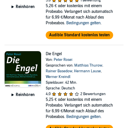
5,0
1 Bewertung
5,26 €
oder kostenlos mit einem
Reinhören
Probeabo. Verlängert sich automatisch
für 6,99 €/Monat nach Ablauf des
Probeabos.
Bedingungen gelten
.
Audible Standard kostenlos testen
Die Engel
Von:
Peter Rosei
Gesprochen von:
Matthias Thurow
,
Rainer Basedow
,
Hermann Lause
,
Werner Kreindl
Spieldauer: 42 Min.
Sprache: Deutsch
4,0
2 Bewertungen
Reinhören
5,25 €
oder kostenlos mit einem
Probeabo. Verlängert sich automatisch
für 6,99 €/Monat nach Ablauf des
Probeabos.
Bedingungen gelten
.