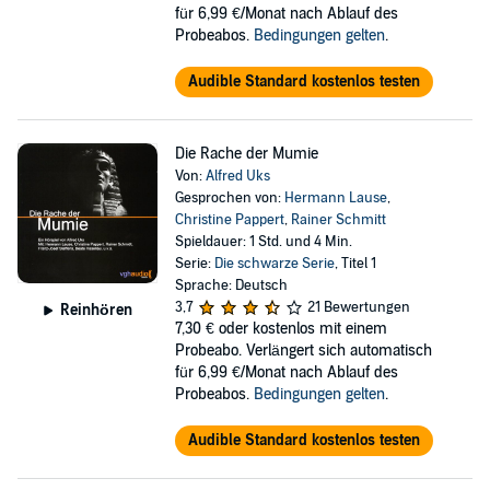
für 6,99 €/Monat nach Ablauf des
Probeabos.
Bedingungen gelten
.
Audible Standard kostenlos testen
Die Rache der Mumie
Von:
Alfred Uks
Gesprochen von:
Hermann Lause
,
Christine Pappert
,
Rainer Schmitt
Spieldauer: 1 Std. und 4 Min.
Serie:
Die schwarze Serie
, Titel 1
Sprache: Deutsch
3,7
21 Bewertungen
Reinhören
7,30 €
oder kostenlos mit einem
Probeabo. Verlängert sich automatisch
für 6,99 €/Monat nach Ablauf des
Probeabos.
Bedingungen gelten
.
Audible Standard kostenlos testen