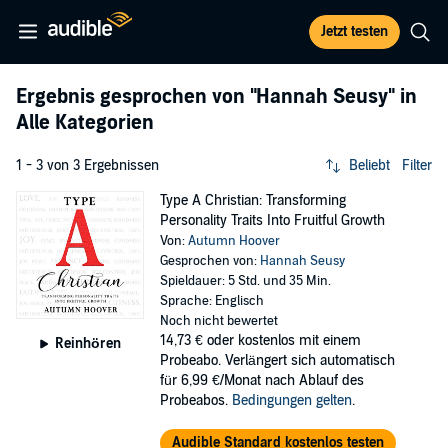
Jetzt testen
Ergebnis gesprochen von
"Hannah Seusy"
in
Alle Kategorien
1 - 3 von 3 Ergebnissen
Beliebt
Filter
Type A Christian: Transforming
Personality Traits Into Fruitful Growth
Von:
Autumn Hoover
Gesprochen von:
Hannah Seusy
Spieldauer: 5 Std. und 35 Min.
Sprache: Englisch
Noch nicht bewertet
14,73 €
oder kostenlos mit einem
Reinhören
Probeabo. Verlängert sich automatisch
für 6,99 €/Monat nach Ablauf des
Probeabos.
Bedingungen gelten
.
Audible Standard kostenlos testen